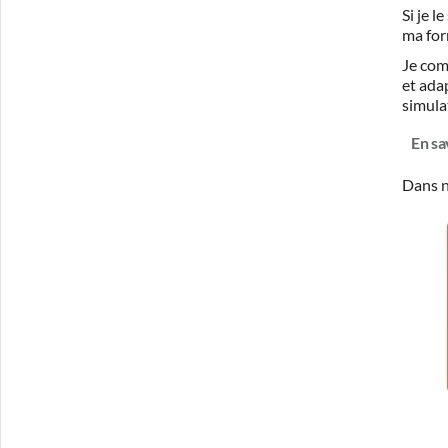
Si je 
ma for
Je com
et ada
simula
En sa
Dans n