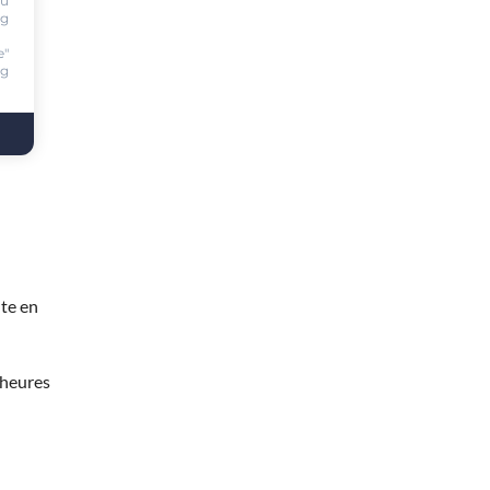
ou
ng
e"
ng
te en
 heures