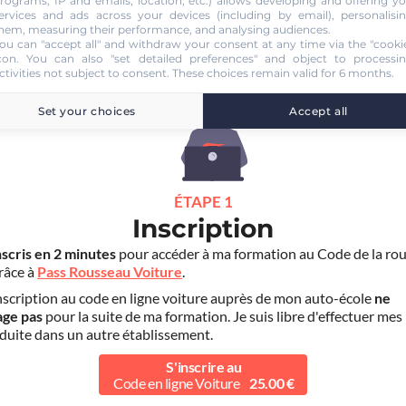
rograms, IP and emails, location, etc.) allows developing and offering y
ervices and ads across your devices (including by email), personalisi
hem, measuring their performance, and analysing audiences.
COLE DE CONDUITE DEXTERAT M
ou can "accept all" and withdraw your consent at any time via the "cooki
con
. You can also "set detailed preferences" and object to processi
ctivities not subject to consent. These choices remain valid for 6 months.
Set your choices
Accept all
ÉTAPE 1
Inscription
nscris en 2 minutes
pour accéder à ma formation au Code de la rou
grâce à
Pass Rousseau Voiture
.
scription au code en ligne voiture auprès de mon auto-école
ne
age pas
pour la suite de ma formation. Je suis libre d'effectuer mes
duite dans un autre établissement.
S'inscrire au
Code en ligne Voiture
25.00 €