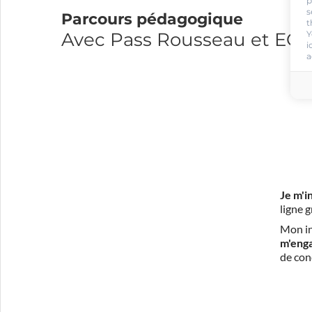
p
s
Parcours pédagogique
t
Avec Pass Rousseau et E
Y
i
a
Je m'i
ligne 
Mon in
m'eng
de con