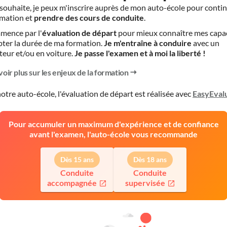
le souhaite, je peux m'inscrire auprès de mon auto-école pour conti
mation et
prendre des cours de conduite
.
mence par l'
évaluation de départ
pour mieux connaître mes capa
pter la durée de ma formation.
Je m'entraîne à conduire
avec un
teur et/ou en voiture.
Je passe l'examen et à moi la liberté !
voir plus sur les enjeux de la formation
otre auto-école, l'évaluation de départ est réalisée avec
EasyEval
Pour accumuler un maximum d'expérience et de confiance
avant l'examen, l'auto-école vous recommande
Dès 15 ans
Dès 18 ans
Conduite
Conduite
accompagnée
supervisée