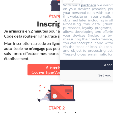
With our 3
partners
, we wish 
on your devices (cookies, pix
your personal data with our p
ÉTAPE 1
this website or in our emails,
obtained later, including in ot
Inscription
Processing this data (identi
purchases, loyalty programs, 
Je m'inscris en 2 minutes
pour accéder à ma formation au
allows developing and offerin
your devices (including by 
Code de la route en ligne grâce à
Pass Rousseau Voiture
.
measuring their performance,
You can "accept all" and with
Mon inscription au code en ligne voiture auprès de mon
via the "cookie" icon
. You can 
auto-école
ne m'engage pas
pour la suite de ma formation. Je
and object to processing acti
suis libre d'effectuer mes heures de conduite dans un autre
These choices remain valid for
établissement.
Accep
S'inscrire au
Code en ligne Voiture
40.00 €
Set your
ÉTAPE 2