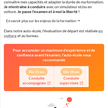
connaître mes capacités et adapter la durée de ma formation.
Je m'entraîne à conduire
avec un simulateur et/ou en
voiture.
Je passe l'examen et à moi la liberté !
En savoir plus sur les enjeux de la formation
Dans notre auto-école, l'évaluation de départ est réalisée
en
voiture
et
au bureau
.
Pour accumuler un maximum d'expérience et de
confiance avant l'examen, l'auto-école vous
recommande
Dès 15 ans
Dès 18 ans
Conduite
Conduite
accompagnée
supervisée