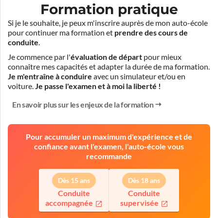
Formation pratique
Si je le souhaite, je peux m'inscrire auprès de mon auto-école
pour continuer ma formation et
prendre des cours de
conduite
.
Je commence par l'
évaluation de départ
pour mieux
connaître mes capacités et adapter la durée de ma formation.
Je m'entraîne à conduire
avec un simulateur et/ou en
voiture.
Je passe l'examen et à moi la liberté !
En savoir plus sur les enjeux de la formation
Pour accumuler un maximum d'expérience et de
confiance avant l'examen, l'auto-école vous
recommande
Dès 15 ans
Dès 18 ans
Conduite
Conduite
accompagnée
supervisée