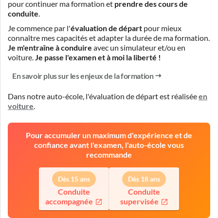
pour continuer ma formation et
prendre des cours de
conduite
.
Je commence par l'
évaluation de départ
pour mieux
connaître mes capacités et adapter la durée de ma formation.
Je m'entraîne à conduire
avec un simulateur et/ou en
voiture.
Je passe l'examen et à moi la liberté !
En savoir plus sur les enjeux de la formation
Dans notre auto-école, l'évaluation de départ est réalisée
en
voiture
.
Pour accumuler un maximum d'expérience et de
confiance avant l'examen, l'auto-école vous
recommande
Dès 15 ans
Dès 18 ans
Conduite
Conduite
accompagnée
supervisée