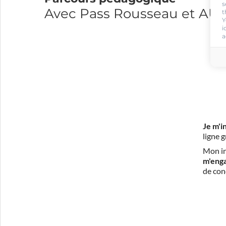
s
Avec Pass Rousseau et A
t
Y
i
a
Je m'i
ligne 
Mon in
m'eng
de con