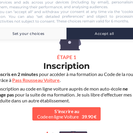
ervices and ads across your devices (including by email), personalisi
UTO ECOLE AVENIR
hem, measuring their performance, and analysing audiences.
ou can "accept all" and withdraw your consent at any time via the "cooki
con
. You can also "set detailed preferences" and object to processi
ctivities not subject to consent. These choices remain valid for 6 months.
Set your choices
Accept all
ÉTAPE 1
Inscription
nscris en 2 minutes
pour accéder à ma formation au Code de la rou
grâce à
Pass Rousseau Voiture
.
scription au code en ligne voiture auprès de mon auto-école
ne
age pas
pour la suite de ma formation. Je suis libre d'effectuer mes
duite dans un autre établissement.
S'inscrire au
Code en ligne Voiture
39.90 €