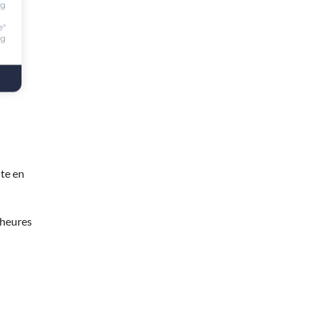
ng
e"
ng
te en
 heures