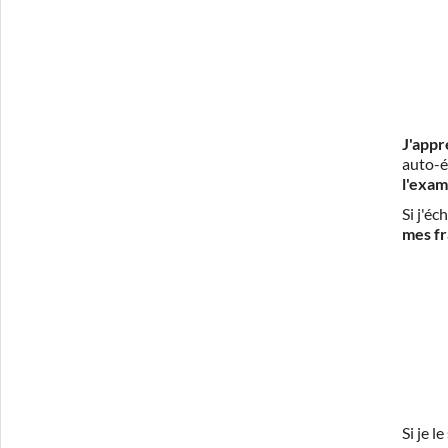
J'appr
auto-é
l'exam
Si j'é
mes fr
Si je 