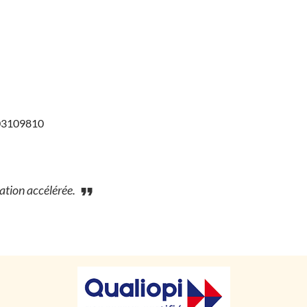
903109810
mation accélérée.