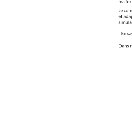
ma for
Je com
et ada
simula
En sa
Dans n