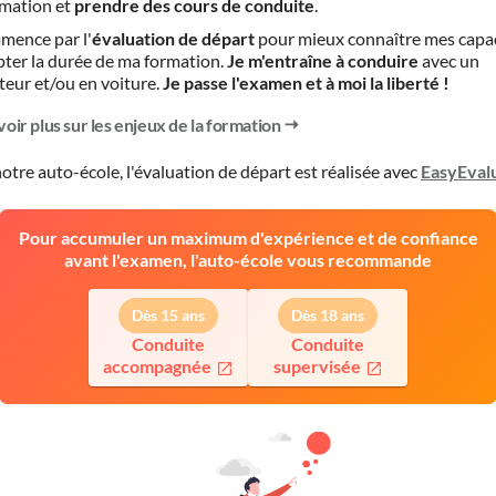
mation et
prendre des cours de conduite
.
mence par l'
évaluation de départ
pour mieux connaître mes capa
pter la durée de ma formation.
Je m'entraîne à conduire
avec un
teur et/ou en voiture.
Je passe l'examen et à moi la liberté !
voir plus sur les enjeux de la formation
otre auto-école, l'évaluation de départ est réalisée avec
EasyEval
Pour accumuler un maximum d'expérience et de confiance
avant l'examen, l'auto-école vous recommande
Dès 15 ans
Dès 18 ans
Conduite
Conduite
accompagnée
supervisée