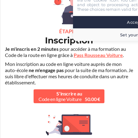
and object to processing acti
These choices remain valid for
Accep
ÉTAPE 1
Set your
Inscription
Je m'inscris en 2 minutes
pour accéder à ma formation au
Code de la route en ligne grâce à
Pass Rousseau Voiture
.
Mon inscription au code en ligne voiture auprès de mon
auto-école
ne m'engage pas
pour la suite de ma formation. Je
suis libre d'effectuer mes heures de conduite dans un autre
établissement.
S'inscrire au
Code en ligne Voiture
50.00 €