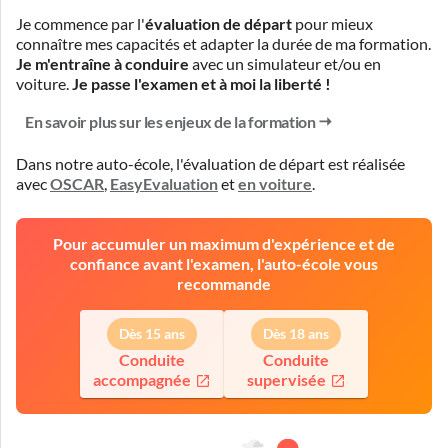
Je commence par l'
évaluation de départ
pour mieux
connaître mes capacités et adapter la durée de ma formation.
Je m'entraîne à conduire
avec un simulateur et/ou en
voiture.
Je passe l'examen et à moi la liberté !
En savoir plus sur les enjeux de la formation
Dans notre auto-école, l'évaluation de départ est réalisée
avec
OSCAR
,
EasyEvaluation
et
en voiture
.
Pour accumuler un maximum d'expérience et de
confiance avant l'examen, l'auto-école vous
recommande
Dès 15 ans
Dès 18 ans
Conduite
Conduite
accompagnée
supervisée