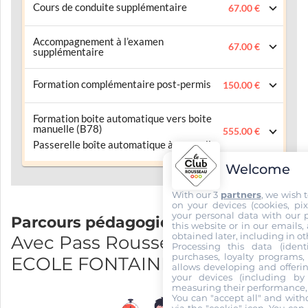
Cours de conduite supplémentaire
67.00 €
Accompagnement à l’examen
67.00 €
supplémentaire
Formation complémentaire post-permis
150.00 €
Formation boite automatique vers boite
manuelle (B78)
555.00 €
Passerelle boîte automatique à manuelle
Welcome
With our 3
partners
, we wish 
on your devices (cookies, pix
your personal data with our p
Parcours pédagogique
this website or in our emails,
obtained later, including in ot
Avec Pass Rousseau et AUTO-
Processing this data (identi
purchases, loyalty programs, 
ECOLE FONTAINE LESTANG
allows developing and offerin
your devices (including by 
measuring their performance,
You can "accept all" and with
via the "cookie" icon
. You can 