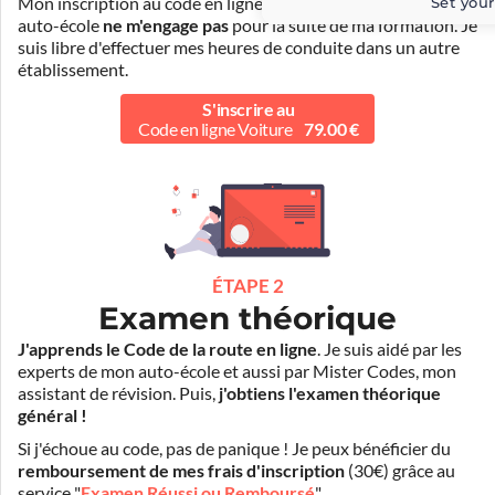
Set your
Mon inscription au code en ligne voiture auprès de mon
auto-école
ne m'engage pas
pour la suite de ma formation. Je
suis libre d'effectuer mes heures de conduite dans un autre
établissement.
S'inscrire au
Code en ligne Voiture
79.00 €
ÉTAPE 2
Examen théorique
J'apprends le Code de la route en ligne
. Je suis aidé par les
experts de mon auto-école et aussi par Mister Codes, mon
assistant de révision. Puis,
j'obtiens l'examen théorique
général !
Si j'échoue au code, pas de panique ! Je peux bénéficier du
remboursement de mes frais d'inscription
(30€) grâce au
service "
Examen Réussi ou Remboursé
".