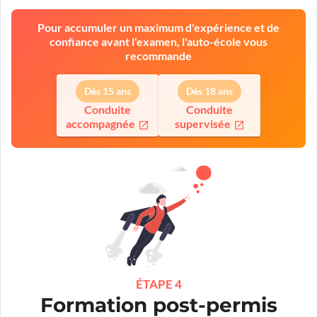
Pour accumuler un maximum d'expérience et de
confiance avant l'examen, l'auto-école vous
recommande
Dès 15 ans
Dès 18 ans
Conduite
Conduite
accompagnée
supervisée
ÉTAPE 4
Formation post-permis