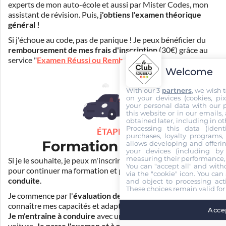
experts de mon auto-école et aussi par Mister Codes, mon
assistant de révision. Puis,
j'obtiens l'examen théorique
général !
Si j'échoue au code, pas de panique ! Je peux bénéficier du
remboursement de mes frais d'inscription
(30€) grâce au
service "
Examen Réussi ou Remboursé
".
Welcome
With our 3
partners
, we wish 
on your devices (cookies, pix
your personal data with our p
this website or in our emails,
obtained later, including in ot
Processing this data (identi
ÉTAPE 3
purchases, loyalty programs, 
Formation pratique
allows developing and offerin
your devices (including by 
measuring their performance,
Si je le souhaite, je peux m'inscrire auprès de mon auto-école
You can "accept all" and with
pour continuer ma formation et
prendre des cours de
via the "cookie" icon
. You can 
conduite
.
and object to processing acti
These choices remain valid for
Je commence par l'
évaluation de départ
pour mieux
connaître mes capacités et adapter la durée de ma formation.
Accep
Je m'entraîne à conduire
avec un simulateur et/ou en
voiture.
Je passe l'examen et à moi la liberté !