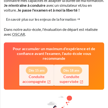
connaître mes capacités et adapter la durée de ma formation.
Je m'entraîne à conduire
avec un simulateur et/ou en
voiture.
Je passe l'examen et à moi la liberté !
En savoir plus sur les enjeux de la formation
Dans notre auto-école, l'évaluation de départ est réalisée
avec
OSCAR
.
Pour accumuler un maximum d'expérience et de
confiance avant l'examen, l'auto-école vous
recommande
Dès 15 ans
Dès 18 ans
Conduite
Conduite
accompagnée
supervisée