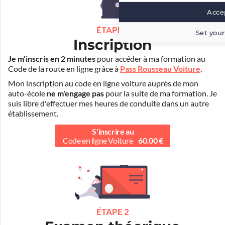
Accep
ÉTAPE 1
Set your
Inscription
Je m'inscris en 2 minutes
pour accéder à ma formation au
Code de la route en ligne grâce à
Pass Rousseau Voiture
.
Mon inscription au code en ligne voiture auprès de mon
auto-école
ne m'engage pas
pour la suite de ma formation. Je
suis libre d'effectuer mes heures de conduite dans un autre
établissement.
S'inscrire au
Code en ligne Voiture
60.00 €
ÉTAPE 2