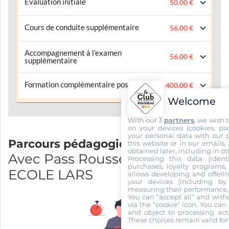
Evaluation initiale
50.00 €
Cours de conduite supplémentaire
56.00 €
Accompagnement à l’examen
56.00 €
supplémentaire
Formation complémentaire post-permis
400.00 €
Welcome
With our 3
partners
, we wish 
on your devices (cookies, pix
your personal data with our p
Parcours pédagogique
this website or in our emails,
obtained later, including in ot
Avec Pass Rousseau et AUTO
Processing this data (identi
purchases, loyalty programs, 
ECOLE LARS
allows developing and offerin
your devices (including by 
measuring their performance,
You can "accept all" and with
via the "cookie" icon
. You can 
and object to processing acti
These choices remain valid for