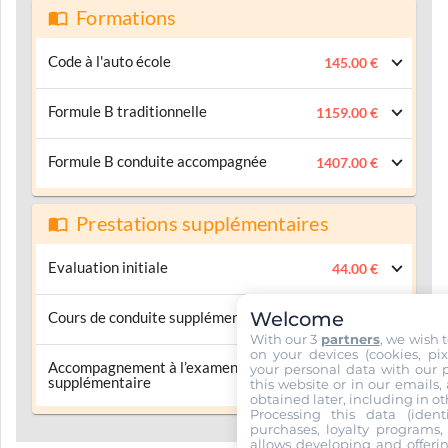
Formations
Code à l'auto école
145.00 €
Formule B traditionnelle
1159.00 €
Formule B conduite accompagnée
1407.00 €
Prestations supplémentaires
Evaluation initiale
44.00 €
Welcome
Cours de conduite supplémentaire
44.00 €
With our 3
partners
, we wish 
on your devices (cookies, pix
Accompagnement à l’examen
your personal data with our p
44.00 €
supplémentaire
this website or in our emails,
obtained later, including in ot
Processing this data (identi
purchases, loyalty programs, 
allows developing and offerin