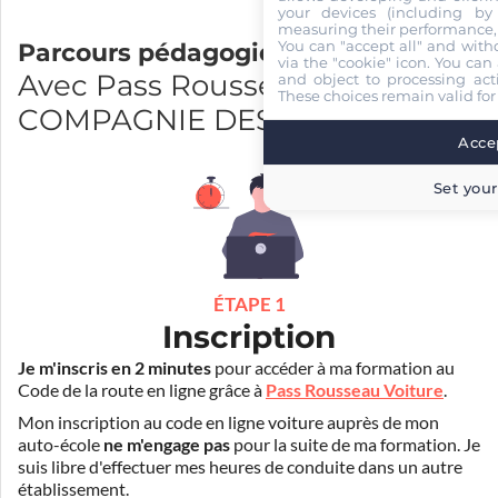
your devices (including by 
measuring their performance,
You can "accept all" and with
Parcours pédagogique
via the "cookie" icon
. You can 
Avec Pass Rousseau et
and object to processing acti
These choices remain valid for
COMPAGNIE DES PERMIS VIRE
Accep
Set your
ÉTAPE 1
Inscription
Je m'inscris en 2 minutes
pour accéder à ma formation au
Code de la route en ligne grâce à
Pass Rousseau Voiture
.
Mon inscription au code en ligne voiture auprès de mon
auto-école
ne m'engage pas
pour la suite de ma formation. Je
suis libre d'effectuer mes heures de conduite dans un autre
établissement.