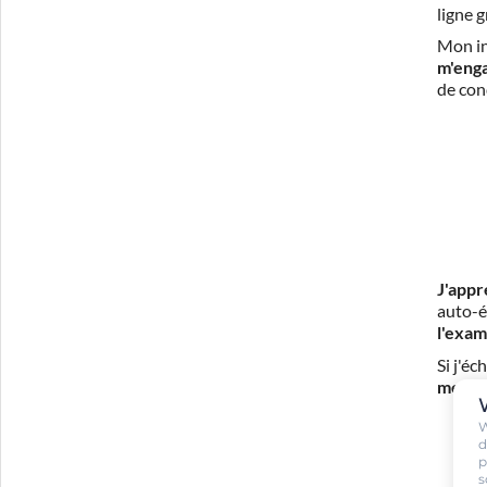
ligne 
Mon in
m'eng
de con
J'appr
auto-é
l'exam
Si j'é
mes fr
W
d
p
s