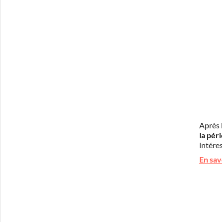
Après 
la pér
intéres
En sav