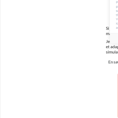
P
p
s
t
Y
i
a
Si je 
ma for
Je com
et ada
simula
En sa