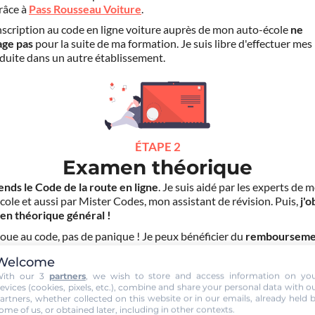
grâce à
Pass Rousseau Voiture
.
scription au code en ligne voiture auprès de mon auto-école
ne
age pas
pour la suite de ma formation. Je suis libre d'effectuer mes
duite dans un autre établissement.
ÉTAPE 2
Examen théorique
ends le Code de la route en ligne
. Je suis aidé par les experts de 
cole et aussi par Mister Codes, mon assistant de révision. Puis,
j'o
en théorique général !
choue au code, pas de panique ! Je peux bénéficier du
rembourseme
ais d'inscription
(30€) grâce au service "
Examen Réussi ou Remb
Welcome
ith our 3
partners
, we wish to store and access information on yo
evices (cookies, pixels, etc.), combine and share your personal data with o
artners, whether collected on this website or in our emails, already held 
ome of us, or obtained later, including in other contexts.