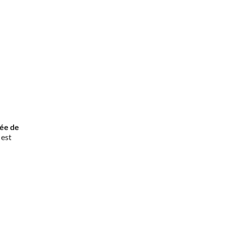
rée de
 est