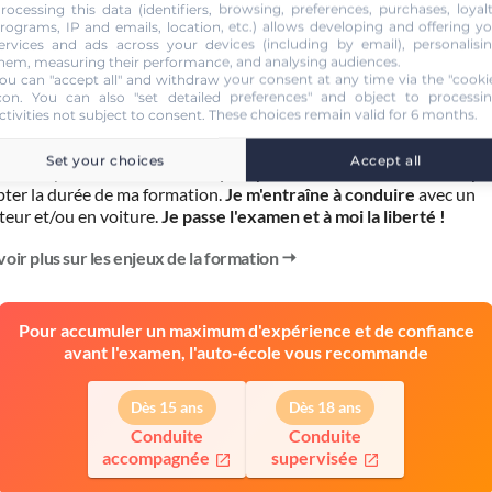
rocessing this data (identifiers, browsing, preferences, purchases, loyal
rograms, IP and emails, location, etc.) allows developing and offering y
ervices and ads across your devices (including by email), personalisi
ÉTAPE 3
hem, measuring their performance, and analysing audiences.
Formation pratique
ou can "accept all" and withdraw your consent at any time via the "cooki
con
. You can also "set detailed preferences" and object to processi
ctivities not subject to consent. These choices remain valid for 6 months.
le souhaite, je peux m'inscrire auprès de mon auto-école pour conti
mation et
prendre des cours de conduite
.
Set your choices
Accept all
mence par l'
évaluation de départ
pour mieux connaître mes capa
pter la durée de ma formation.
Je m'entraîne à conduire
avec un
teur et/ou en voiture.
Je passe l'examen et à moi la liberté !
voir plus sur les enjeux de la formation
Pour accumuler un maximum d'expérience et de confiance
avant l'examen, l'auto-école vous recommande
Dès 15 ans
Dès 18 ans
Conduite
Conduite
accompagnée
supervisée