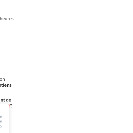
 heures
mon
btiens
nt de
oursé
".
ur
ur
by