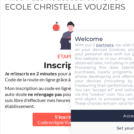
ECOLE CHRISTELLE VOUZIERS
Welcome
With our 3
partners
, we wish 
on your devices (cookies, pix
your personal data with our p
ÉTAPE 1
this website or in our emails,
Inscription
obtained later, including in ot
Processing this data (identi
purchases, loyalty programs, 
Je m'inscris en 2 minutes
pour accéder à ma formation au
allows developing and offerin
Code de la route en ligne grâce à
Pass Rousseau Voiture
.
your devices (including by 
measuring their performance,
Mon inscription au code en ligne voiture auprès de mon
You can "accept all" and with
auto-école
ne m'engage pas
pour la suite de ma formation. Je
via the "cookie" icon
. You can 
and object to processing acti
suis libre d'effectuer mes heures de conduite dans un autre
These choices remain valid for
établissement.
Accep
S'inscrire au
Code en ligne Voiture
50.00 €
Set your