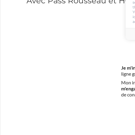
Avec Pass Rousseau et H
s
t
Y
i
a
Je m'i
ligne 
Mon in
m'eng
de con