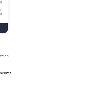
ng
e"
ng
te en
 heures