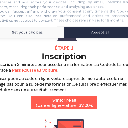
OPSOMER SARL
ervices and ads across your devices (including by email), personalisi
hem, measuring their performance, and analysing audiences.
ou can "accept all" and withdraw your consent at any time via the "cooki
con
. You can also "set detailed preferences" and object to processi
ctivities not subject to consent. These choices remain valid for 6 months.
Set your choices
Accept all
ÉTAPE 1
Inscription
nscris en 2 minutes
pour accéder à ma formation au Code de la rou
grâce à
Pass Rousseau Voiture
.
scription au code en ligne voiture auprès de mon auto-école
ne
age pas
pour la suite de ma formation. Je suis libre d'effectuer mes
duite dans un autre établissement.
S'inscrire au
Code en ligne Voiture
39.00 €