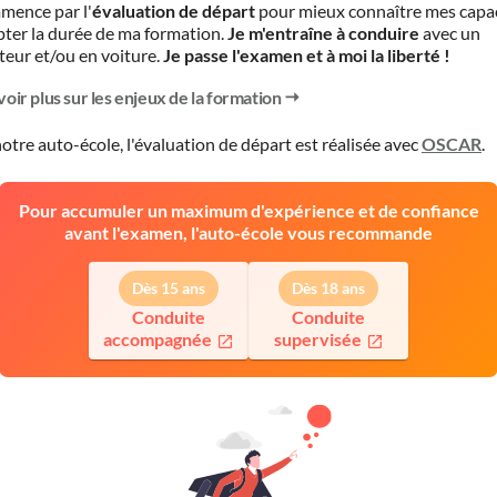
mence par l'
évaluation de départ
pour mieux connaître mes capa
pter la durée de ma formation.
Je m'entraîne à conduire
avec un
teur et/ou en voiture.
Je passe l'examen et à moi la liberté !
voir plus sur les enjeux de la formation
otre auto-école, l'évaluation de départ est réalisée avec
OSCAR
.
Pour accumuler un maximum d'expérience et de confiance
avant l'examen, l'auto-école vous recommande
Dès 15 ans
Dès 18 ans
Conduite
Conduite
accompagnée
supervisée