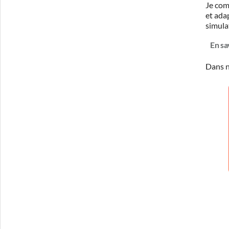
Je com
et ada
simula
En sa
Dans n