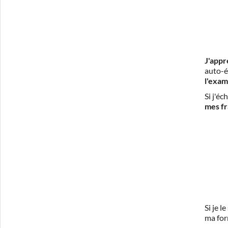
J'appr
auto-é
l'exam
Si j'é
mes fr
Si je 
ma for