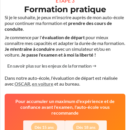
ÉTAPE 3
Formation pratique
Si je le souhaite, je peux m'inscrire auprès de mon auto-école
pour continuer ma formation et
prendre des cours de
conduite
.
Je commence par l'
évaluation de départ
pour mieux
connaître mes capacités et adapter la durée de ma formation.
Je m'entraîne à conduire
avec un simulateur et/ou en
voiture.
Je passe l'examen et à moi la liberté !
En savoir plus sur les enjeux de la formation
Dans notre auto-école, l'évaluation de départ est réalisée
avec
OSCAR
,
en voiture
et
au bureau
.
Pour accumuler un maximum d'expérience et de
confiance avant l'examen, l'auto-école vous
recommande
Dès 15 ans
Dès 18 ans