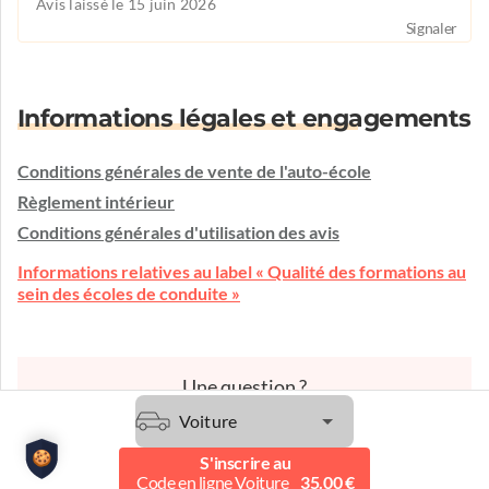
Avis laissé le 15 juin 2026
Signaler
Informations légales et engagements
Conditions générales de vente de l'auto-école
Règlement intérieur
Conditions générales d'utilisation des avis
Informations relatives au label « Qualité des formations au
sein des écoles de conduite »
Une question ?
L'auto-école vous écoute et vous conseille.
Voiture
Etre contacté
S'inscrire au
Code en ligne Voiture
35.00 €