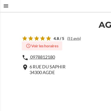
AG
4.8 / 5
(51 avis)
Voir les horaires
0978812180
6 RUE DU SAPHIR
34300 AGDE