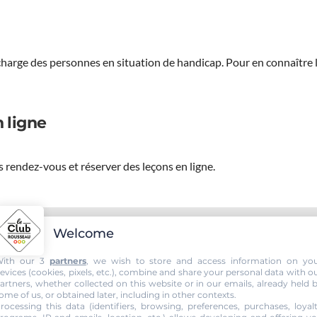
 charge des personnes en situation de handicap.
Pour en connaître 
 ligne
 rendez-vous et réserver des leçons en ligne.
Welcome
-ECOLE, passez votre permis voi
ith our 3
partners
, we wish to store and access information on yo
evices (cookies, pixels, etc.), combine and share your personal data with o
artners, whether collected on this website or in our emails, already held 
ome of us, or obtained later, including in other contexts.
rocessing this data (identifiers, browsing, preferences, purchases, loyal