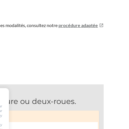
les modalités, consultez notre
procédure adaptée
ture ou deux-roues.
ur
ur
by
ty