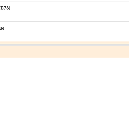
 (B78)
que