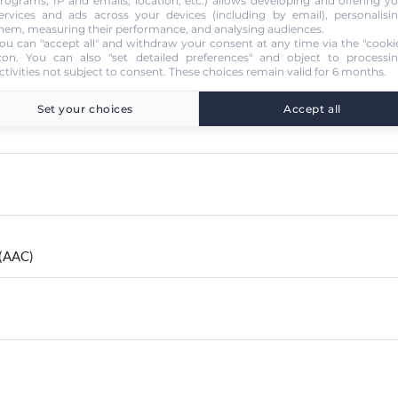
rograms, IP and emails, location, etc.) allows developing and offering y
ervices and ads across your devices (including by email), personalisi
hem, measuring their performance, and analysing audiences.
ou can "accept all" and withdraw your consent at any time via the "cooki
con
. You can also "set detailed preferences" and object to processi
ctivities not subject to consent. These choices remain valid for 6 months.
Set your choices
Accept all
 (AAC)