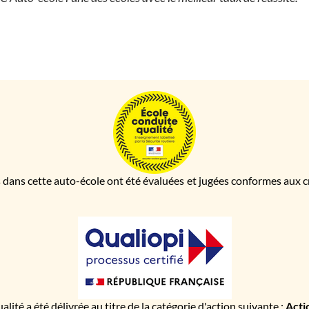
 dans cette auto-école ont été évaluées et jugées conformes aux cri
ualité a été délivrée au titre de la catégorie d'action suivante :
Acti