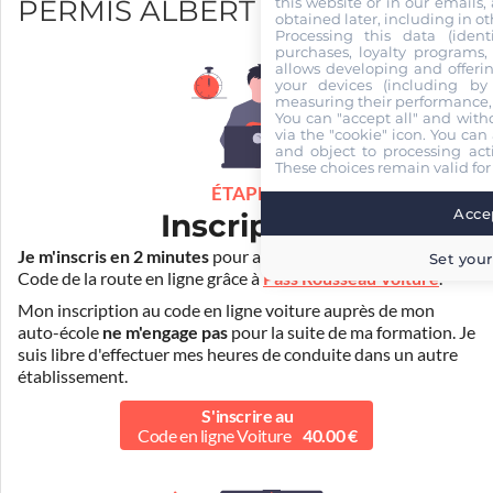
this website or in our emails,
PERMIS ALBERT
obtained later, including in ot
Processing this data (identi
purchases, loyalty programs, 
allows developing and offerin
your devices (including by 
measuring their performance,
You can "accept all" and with
via the "cookie" icon
. You can 
and object to processing acti
These choices remain valid for
ÉTAPE 1
Accep
Inscription
Je m'inscris en 2 minutes
pour accéder à ma formation au
Set your
Code de la route en ligne grâce à
Pass Rousseau Voiture
.
Mon inscription au code en ligne voiture auprès de mon
auto-école
ne m'engage pas
pour la suite de ma formation. Je
suis libre d'effectuer mes heures de conduite dans un autre
établissement.
S'inscrire au
Code en ligne Voiture
40.00 €