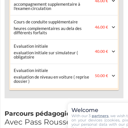
46.00 €
accompagnement supplementaire à
l'examen circulation
Cours de conduite supplémentaire
46.00 €
heures complementaires au dela des
différents forfaits
Evaluation initiale
40.00 €
evaluation initiale sur simulateur (
obligatoire
Evaluation initiale
50.00 €
evaluation de niveau en voiture ( reprise
dossier )
Welcome
Parcours pédagogique
With our 3
partners
, we wish 
Avec Pass Rousseau et BIP BIP
on your devices (cookies, pix
your personal data with our p