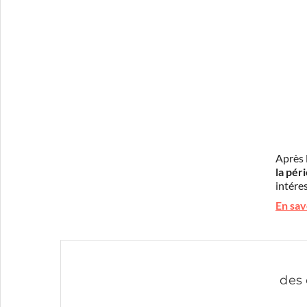
Après 
la pér
intéres
En sav
des 