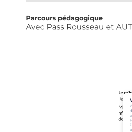
Parcours pédagogique
Avec Pass Rousseau et AU
Je m'i
ligne 
W
Mon in
d
m'eng
p
de con
s
P
p