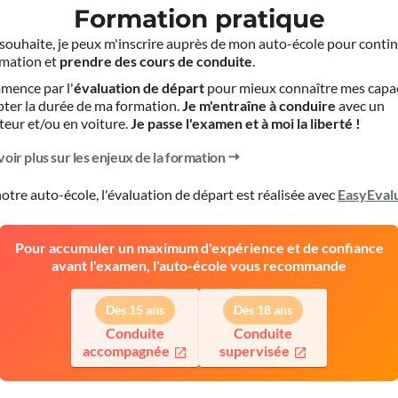
Formation pratique
le souhaite, je peux m'inscrire auprès de mon auto-école pour conti
mation et
prendre des cours de conduite
.
mence par l'
évaluation de départ
pour mieux connaître mes capa
pter la durée de ma formation.
Je m'entraîne à conduire
avec un
teur et/ou en voiture.
Je passe l'examen et à moi la liberté !
voir plus sur les enjeux de la formation
otre auto-école, l'évaluation de départ est réalisée avec
EasyEval
Pour accumuler un maximum d'expérience et de confiance
avant l'examen, l'auto-école vous recommande
Dès 15 ans
Dès 18 ans
Conduite
Conduite
accompagnée
supervisée