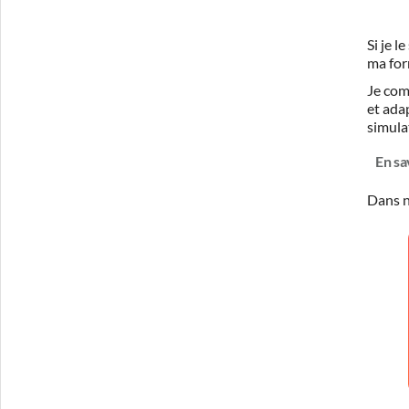
Si je 
ma for
Je com
et ada
simula
En sa
Dans n