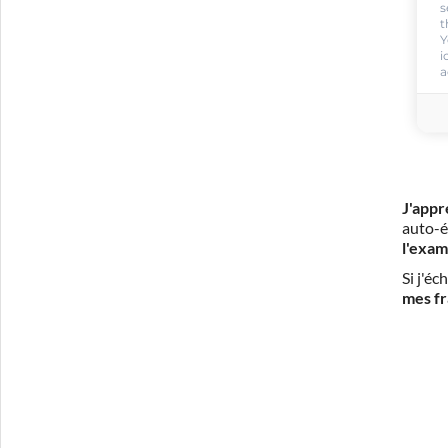
s
t
Y
i
a
J'appr
auto-é
l'exam
Si j'é
mes fr