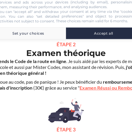
ervices and ads across your devices (including by email), personalisi
Code en ligne Voiture
39.90 €
hem, measuring their performance, and analysing audiences.
ou can "accept all" and withdraw your consent at any time via the "cooki
con
. You can also "set detailed preferences" and object to processi
ctivities not subject to consent. These choices remain valid for 6 months.
Set your choices
Accept all
ÉTAPE 2
Examen théorique
ends le Code de la route en ligne
. Je suis aidé par les experts de 
cole et aussi par Mister Codes, mon assistant de révision. Puis,
j'o
en théorique général !
choue au code, pas de panique ! Je peux bénéficier du
rembourseme
ais d'inscription
(30€) grâce au service "
Examen Réussi ou Remb
ÉTAPE 3