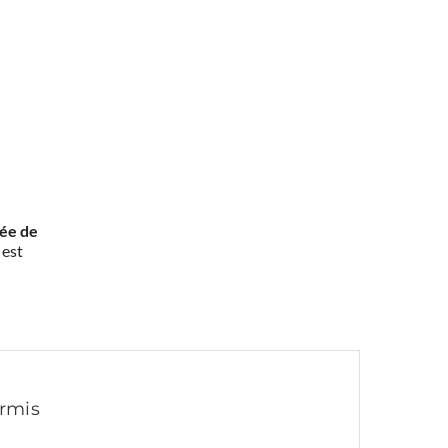
rée de
 est
ermis