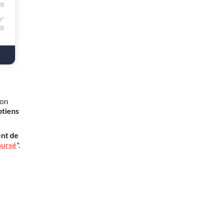
ng
e"
ng
mon
btiens
nt de
oursé
".