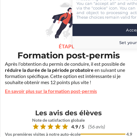
You can "accept all" and with
via the "cookie" icon
. You can 
and object to processing acti
These choices remain valid for
Accep
Set your
ÉTAPE 4
Formation post-permis
Après l'obtention du permis de conduire, il est possible de
réduire la durée de la période probatoire
en suivant une
formation spécifique. Cette option est intéressante si je
souhaite obtenir mes 12 points plus vite !
En savoir plus sur la formation post-permis
Les avis des élèves
Note de satisfaction globale
4.9 / 5
(56 avis)
Vos premières visites à notre auto-école
4.9