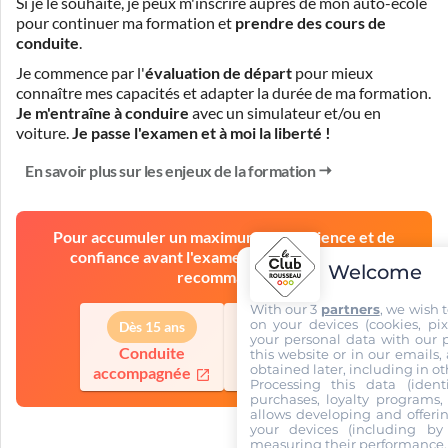
Si je le souhaite, je peux m'inscrire auprès de mon auto-école
pour continuer ma formation et
prendre des cours de
conduite
.
Je commence par l'
évaluation de départ
pour mieux
connaître mes capacités et adapter la durée de ma formation.
Je m'entraîne à conduire
avec un simulateur et/ou en
voiture.
Je passe l'examen et à moi la liberté !
En savoir plus sur les enjeux de la formation
Pour accumuler un maximum d'expérience et de
confiance avant l'examen, l'auto-école vous
Welcome
recommande
With our 3
partners
, we wish 
on your devices (cookies, pix
Dès 15 ans
Dès 18 ans
your personal data with our p
Conduite
Conduite
this website or in our emails,
obtained later, including in ot
accompagnée
supervisée
Processing this data (identi
purchases, loyalty programs, 
allows developing and offerin
your devices (including by 
measuring their performance,