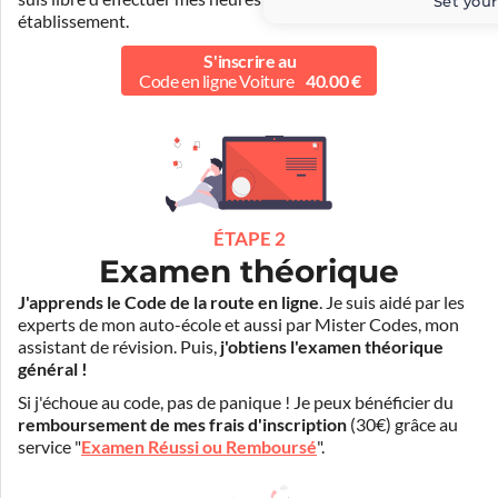
Set your
établissement.
S'inscrire au
Code en ligne Voiture
40.00 €
ÉTAPE 2
Examen théorique
J'apprends le Code de la route en ligne
. Je suis aidé par les
experts de mon auto-école et aussi par Mister Codes, mon
assistant de révision. Puis,
j'obtiens l'examen théorique
général !
Si j'échoue au code, pas de panique ! Je peux bénéficier du
remboursement de mes frais d'inscription
(30€) grâce au
service "
Examen Réussi ou Remboursé
".