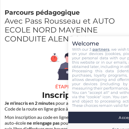
Parcours pédagogique
Avec Pass Rousseau et AUTO
ECOLE NORD MAYENNE
CONDUITE ALENCON
Welcome
With our 3
partners
, we wish 
on your devices (cookies, pix
your personal data with our p
this website or in our emails,
obtained later, including in ot
Processing this data (identi
purchases, loyalty programs, 
allows developing and offerin
your devices (including by 
ÉTAPE 1
measuring their performance,
You can "accept all" and with
Inscription
via the "cookie" icon
. You can 
and object to processing acti
Je m'inscris en 2 minutes
pour accéder à ma formation au
These choices remain valid for
Code de la route en ligne grâce à
Pass Rousseau Voiture
.
Mon inscription au code en ligne voiture auprès de mon
Accep
auto-école
ne m'engage pas
pour la suite de ma formation. Je
suis libre d'effectuer mes heures de conduite dans un autre