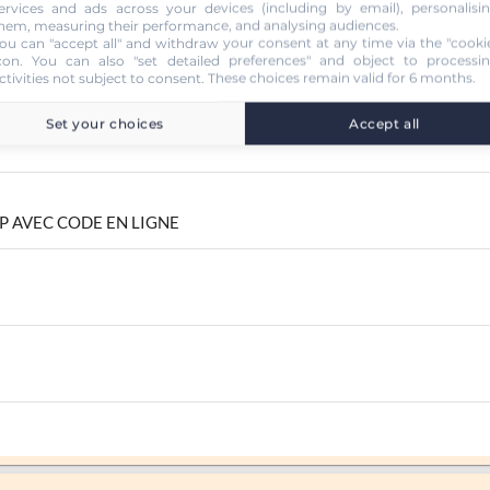
ervices and ads across your devices (including by email), personalisi
hem, measuring their performance, and analysing audiences.
ou can "accept all" and withdraw your consent at any time via the "cooki
con
. You can also "set detailed preferences" and object to processi
ctivities not subject to consent. These choices remain valid for 6 months.
Set your choices
Accept all
P AVEC CODE EN LIGNE