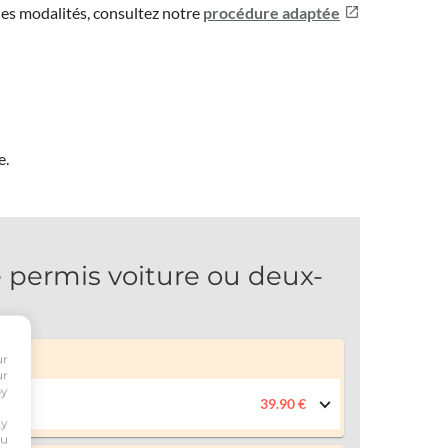
les modalités, consultez notre
procédure adaptée
e.
permis voiture ou deux-
ur
ur
by
39.90 €
ty
ou