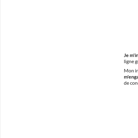
Je m'i
ligne 
Mon in
m'eng
de con