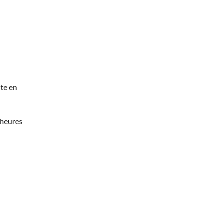
te en
 heures