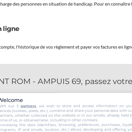
 charge des personnes en situation de handicap.
Pour en connaître 
 ligne
ompte, l'historique de vos règlement et payer vos factures en lign
 ROM - AMPUIS 69, passez votre 
Welcome
ith our 3
partners
, we wish to store and access information on yo
evices (cookies, pixels, etc.), combine and share your personal data with o
artners, whether collected on this website or in our emails, already held 
ome of us, or obtained later, including in other contexts.
rocessing this data (identifiers, browsing, preferences, purchases, loyal
rograms, IP and emails, location, etc.) allows developing and offering y