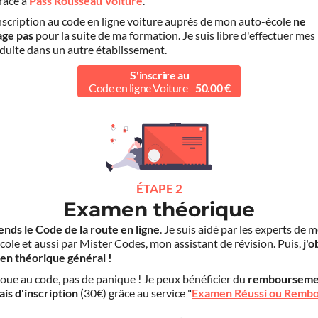
grâce à
Pass Rousseau Voiture
.
scription au code en ligne voiture auprès de mon auto-école
ne
age pas
pour la suite de ma formation. Je suis libre d'effectuer mes
duite dans un autre établissement.
S'inscrire au
Code en ligne Voiture
50.00 €
ÉTAPE 2
Examen théorique
ends le Code de la route en ligne
. Je suis aidé par les experts de 
cole et aussi par Mister Codes, mon assistant de révision. Puis,
j'o
en théorique général !
choue au code, pas de panique ! Je peux bénéficier du
rembourseme
ais d'inscription
(30€) grâce au service "
Examen Réussi ou Remb