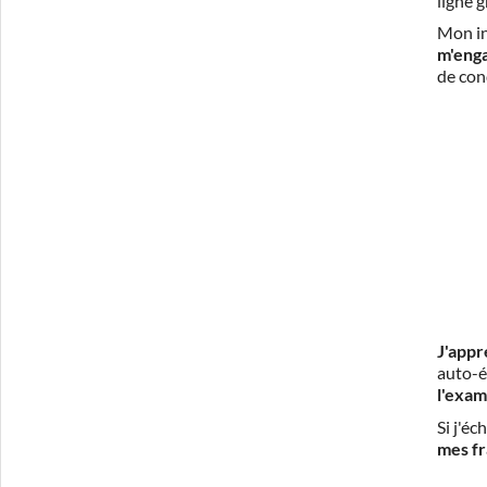
ligne 
Mon in
m'eng
de con
J'appr
auto-é
l'exam
Si j'é
mes fr