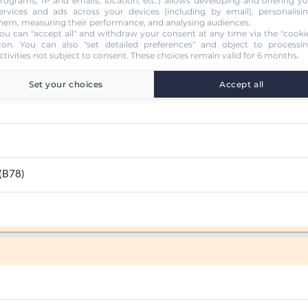
rograms, IP and emails, location, etc.) allows developing and offering y
ervices and ads across your devices (including by email), personalisi
hem, measuring their performance, and analysing audiences.
ou can "accept all" and withdraw your consent at any time via the "cooki
con
. You can also "set detailed preferences" and object to processi
ctivities not subject to consent. These choices remain valid for 6 months.
Set your choices
Accept all
 (B78)