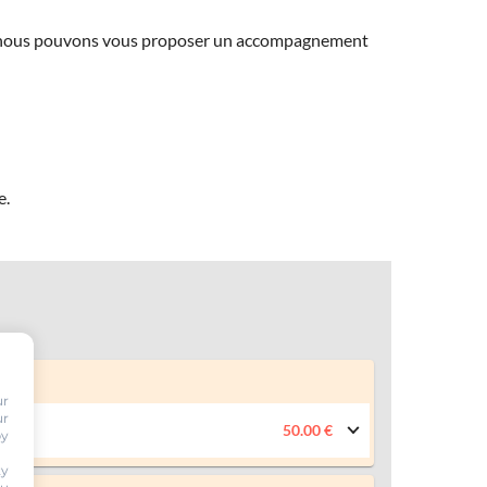
ns, nous pouvons vous proposer un accompagnement
e.
ur
ur
50.00 €
by
ty