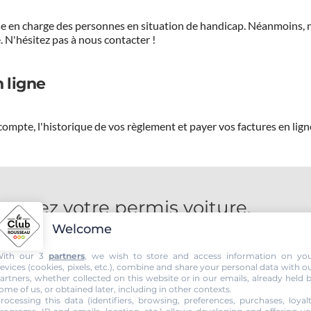
prise en charge des personnes en situation de handicap. Néanmoi
.
N'hésitez pas à nous contacter !
 ligne
ompte, l'historique de vos règlement et payer vos factures en lign
ssez votre permis voiture.
Welcome
ith our 3
partners
, we wish to store and access information on yo
evices (cookies, pixels, etc.), combine and share your personal data with o
artners, whether collected on this website or in our emails, already held 
ome of us, or obtained later, including in other contexts.
rocessing this data (identifiers, browsing, preferences, purchases, loyal