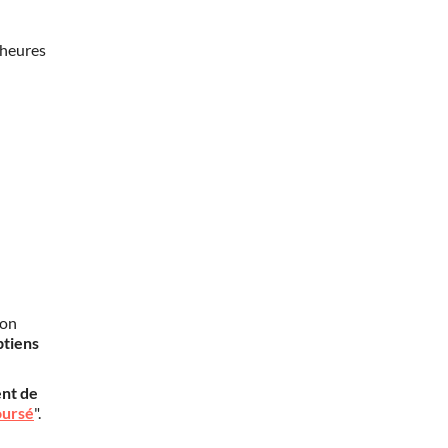
 heures
mon
btiens
nt de
oursé
".