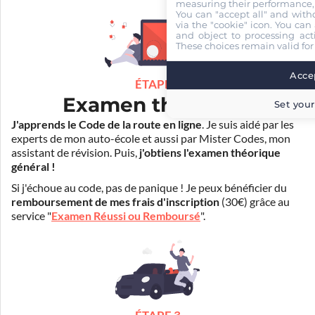
measuring their performance,
You can "accept all" and with
via the "cookie" icon
. You can 
and object to processing acti
These choices remain valid for
Accep
ÉTAPE 2
Examen théorique
Set your
J'apprends le Code de la route en ligne
. Je suis aidé par les
experts de mon auto-école et aussi par Mister Codes, mon
assistant de révision. Puis,
j'obtiens l'examen théorique
général !
Si j'échoue au code, pas de panique ! Je peux bénéficier du
remboursement de mes frais d'inscription
(30€) grâce au
service "
Examen Réussi ou Remboursé
".