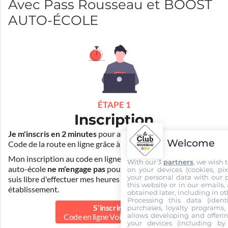
Avec Pass Rousseau et BOOST
AUTO-ÉCOLE
ÉTAPE 1
Inscription
Je m'inscris en 2 minutes
pour accéder à ma formation au
Welcome
Code de la route en ligne grâce à
Pass Rousseau Voiture
.
Mon inscription au code en ligne voiture auprès de mon
With our 3
partners
, we wish 
auto-école
ne m'engage pas
pour la suite de ma formation. Je
on your devices (cookies, pix
your personal data with our p
suis libre d'effectuer mes heures de conduite dans un autre
this website or in our emails,
établissement.
obtained later, including in ot
Processing this data (identi
S'inscrire au
purchases, loyalty programs, 
allows developing and offerin
Code en ligne Voiture
29.00 €
your devices (including by 