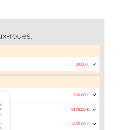
x-roues.
39.00 €
260.00 €
ur
ur
1185.00 €
by
ty
1485.00 €
ou