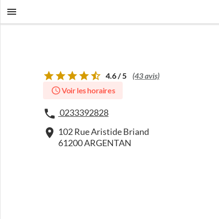
4.6 / 5
(43 avis)
Voir les horaires
0233392828
102 Rue Aristide Briand
61200 ARGENTAN