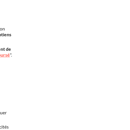
mon
btiens
nt de
oursé
".
nuer
cités