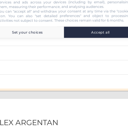
ervices and ads across your devices (including by email), personalisi
hem, measuring their performance, and analysing audiences.
ou can "accept all" and withdraw your consent at any time via the "cooki
con
. You can also "set detailed preferences" and object to processi
ctivities not subject to consent. These choices remain valid for 6 months.
Set your choices
Accept all
EFLEX ARGENTAN