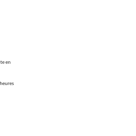
te en
 heures