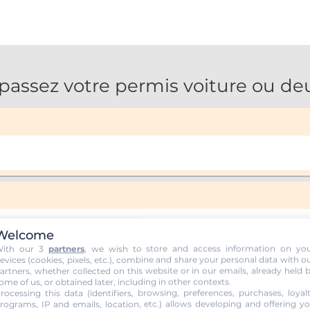
ssez votre permis voiture ou deu
Welcome
ith our 3
partners
, we wish to store and access information on yo
evices (cookies, pixels, etc.), combine and share your personal data with o
artners, whether collected on this website or in our emails, already held 
ome of us, or obtained later, including in other contexts.
rocessing this data (identifiers, browsing, preferences, purchases, loyal
rograms, IP and emails, location, etc.) allows developing and offering y