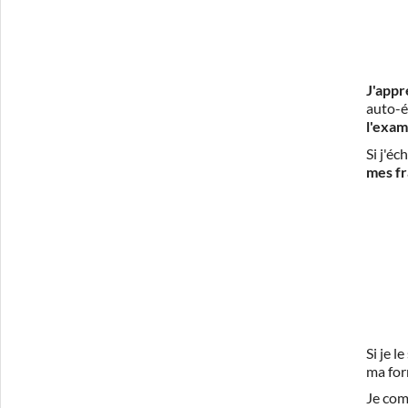
J'appr
auto-é
l'exam
Si j'é
mes fr
Si je 
ma for
Je com