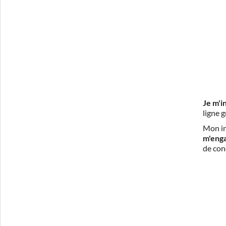
Je m'i
ligne 
Mon in
m'eng
de con