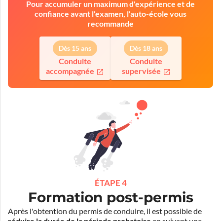
Pour accumuler un maximum d'expérience et de
confiance avant l'examen, l'auto-école vous
recommande
Dès 15 ans
Dès 18 ans
Conduite
Conduite
accompagnée
supervisée
ÉTAPE 4
Formation post-permis
Après l'obtention du permis de conduire, il est possible de