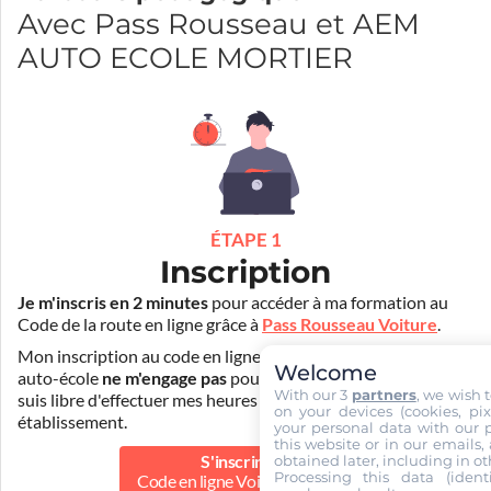
Avec Pass Rousseau et AEM
AUTO ECOLE MORTIER
ÉTAPE 1
Inscription
Je m'inscris en 2 minutes
pour accéder à ma formation au
Code de la route en ligne grâce à
Pass Rousseau Voiture
.
Mon inscription au code en ligne voiture auprès de mon
Welcome
auto-école
ne m'engage pas
pour la suite de ma formation. Je
With our 3
partners
, we wish 
suis libre d'effectuer mes heures de conduite dans un autre
on your devices (cookies, pix
établissement.
your personal data with our p
this website or in our emails,
obtained later, including in ot
S'inscrire au
Processing this data (identi
Code en ligne Voiture
39.90 €