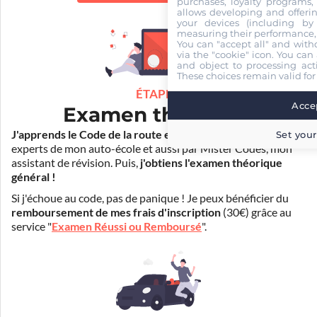
purchases, loyalty programs, 
allows developing and offerin
your devices (including by 
measuring their performance,
You can "accept all" and with
via the "cookie" icon
. You can 
and object to processing acti
These choices remain valid for
ÉTAPE 2
Accep
Examen théorique
J'apprends le Code de la route en ligne
. Je suis aidé par les
Set your
experts de mon auto-école et aussi par Mister Codes, mon
assistant de révision. Puis,
j'obtiens l'examen théorique
général !
Si j'échoue au code, pas de panique ! Je peux bénéficier du
remboursement de mes frais d'inscription
(30€) grâce au
service "
Examen Réussi ou Remboursé
".