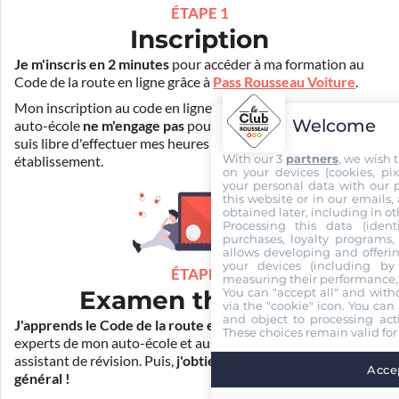
ÉTAPE 1
Inscription
Je m'inscris en 2 minutes
pour accéder à ma formation au
Code de la route en ligne grâce à
Pass Rousseau Voiture
.
Mon inscription au code en ligne voiture auprès de mon
Welcome
auto-école
ne m'engage pas
pour la suite de ma formation. Je
suis libre d'effectuer mes heures de conduite dans un autre
With our 3
partners
, we wish 
établissement.
on your devices (cookies, pix
your personal data with our p
this website or in our emails,
obtained later, including in ot
Processing this data (identi
purchases, loyalty programs, 
allows developing and offerin
your devices (including by 
ÉTAPE 2
measuring their performance,
You can "accept all" and with
Examen théorique
via the "cookie" icon
. You can 
and object to processing acti
J'apprends le Code de la route en ligne
. Je suis aidé par les
These choices remain valid for
experts de mon auto-école et aussi par Mister Codes, mon
assistant de révision. Puis,
j'obtiens l'examen théorique
Accep
général !