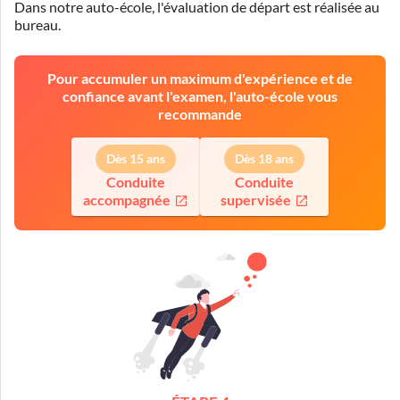
Dans notre auto-école, l'évaluation de départ est réalisée
au
bureau
.
Pour accumuler un maximum d'expérience et de
confiance avant l'examen, l'auto-école vous
recommande
Dès 15 ans
Dès 18 ans
Conduite
Conduite
accompagnée
supervisée