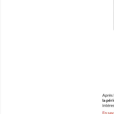
Après 
la pér
intéres
En sav