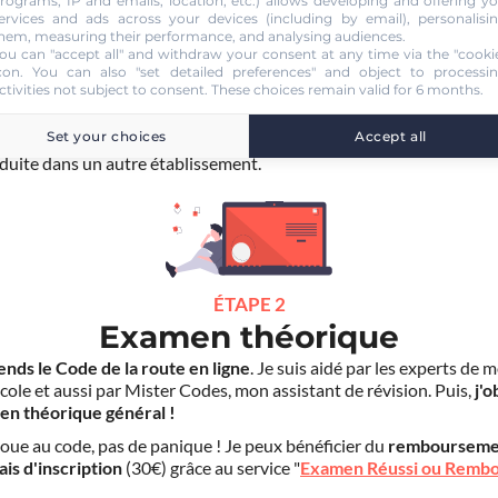
ÉTAPE 1
rograms, IP and emails, location, etc.) allows developing and offering y
ervices and ads across your devices (including by email), personalisi
Inscription
hem, measuring their performance, and analysing audiences.
ou can "accept all" and withdraw your consent at any time via the "cooki
nscris en 2 minutes
pour accéder à ma formation au Code de la rou
con
. You can also "set detailed preferences" and object to processi
grâce à
Pass Rousseau Voiture
.
ctivities not subject to consent. These choices remain valid for 6 months.
scription au code en ligne voiture auprès de mon auto-école
ne
Set your choices
Accept all
age pas
pour la suite de ma formation. Je suis libre d'effectuer mes
duite dans un autre établissement.
ÉTAPE 2
Examen théorique
ends le Code de la route en ligne
. Je suis aidé par les experts de 
cole et aussi par Mister Codes, mon assistant de révision. Puis,
j'o
en théorique général !
choue au code, pas de panique ! Je peux bénéficier du
rembourseme
ais d'inscription
(30€) grâce au service "
Examen Réussi ou Remb