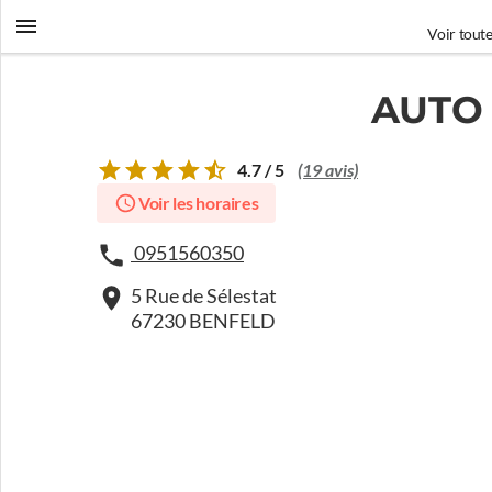
Voir toute
AUTO 
4.7 / 5
(19 avis)
Voir les horaires
0951560350
5 Rue de Sélestat
67230 BENFELD