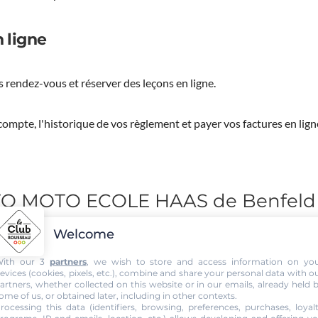
 ligne
 rendez-vous et réserver des leçons en ligne.
ompte, l'historique de vos règlement et payer vos factures en lign
UTO MOTO ECOLE HAAS de Benfeld
Welcome
ith our 3
partners
, we wish to store and access information on yo
evices (cookies, pixels, etc.), combine and share your personal data with o
artners, whether collected on this website or in our emails, already held 
ome of us, or obtained later, including in other contexts.
rocessing this data (identifiers, browsing, preferences, purchases, loyal