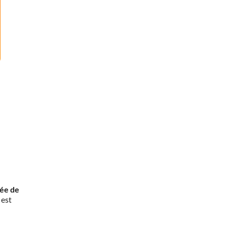
rée de
 est