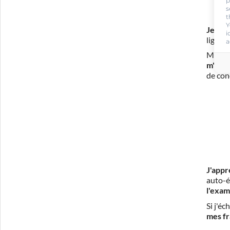
p
s
t
Y
Je m'i
i
ligne 
a
Mon in
m'eng
de con
J'appr
auto-é
l'exam
Si j'é
mes fr