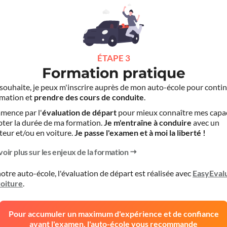
ÉTAPE 3
Formation pratique
le souhaite, je peux m'inscrire auprès de mon auto-école pour conti
mation et
prendre des cours de conduite
.
mence par l'
évaluation de départ
pour mieux connaître mes capa
pter la durée de ma formation.
Je m'entraîne à conduire
avec un
teur et/ou en voiture.
Je passe l'examen et à moi la liberté !
voir plus sur les enjeux de la formation
otre auto-école, l'évaluation de départ est réalisée avec
EasyEval
voiture
.
Pour accumuler un maximum d'expérience et de confiance
avant l'examen, l'auto-école vous recommande