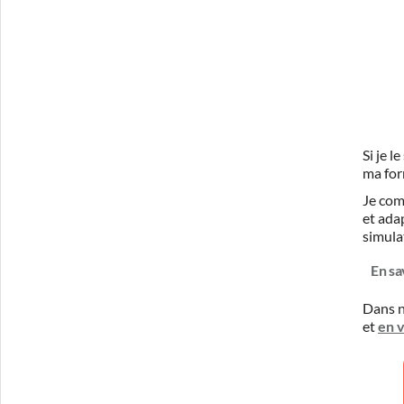
Si je 
ma for
Je com
et ada
simula
En sa
Dans n
et
en 