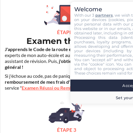
Welcome
With our 3
partners
, we wish 
on your devices (cookies, pix
your personal data with our p
this website or in our emails,
ÉTAPE 2
obtained later, including in ot
Processing this data (identi
Examen théorique
purchases, loyalty programs, 
allows developing and offerin
J'apprends le Code de la route en ligne
. Je suis aidé par les
your devices (including by 
experts de mon auto-école et aussi par Mister Codes, mon
measuring their performance,
You can "accept all" and with
assistant de révision. Puis,
j'obtiens l'examen théorique
via the "cookie" icon
. You can 
général !
and object to processing acti
These choices remain valid for
Si j'échoue au code, pas de panique ! Je peux bénéficier du
remboursement de mes frais d'inscription
(30€) grâce au
Accep
service "
Examen Réussi ou Remboursé
".
Set your
ÉTAPE 3