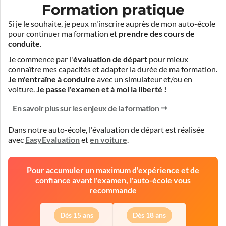
Formation pratique
Si je le souhaite, je peux m'inscrire auprès de mon auto-école
pour continuer ma formation et
prendre des cours de
conduite
.
Je commence par l'
évaluation de départ
pour mieux
connaître mes capacités et adapter la durée de ma formation.
Je m'entraîne à conduire
avec un simulateur et/ou en
voiture.
Je passe l'examen et à moi la liberté !
En savoir plus sur les enjeux de la formation
Dans notre auto-école, l'évaluation de départ est réalisée
avec
EasyEvaluation
et
en voiture
.
Pour accumuler un maximum d'expérience et de
confiance avant l'examen, l'auto-école vous
recommande
Dès 15 ans
Dès 18 ans