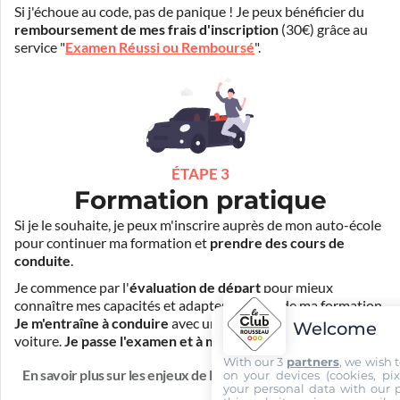
Si j'échoue au code, pas de panique ! Je peux bénéficier du
remboursement de mes frais d'inscription
(30€) grâce au
service "
Examen Réussi ou Remboursé
".
ÉTAPE 3
Formation pratique
Si je le souhaite, je peux m'inscrire auprès de mon auto-école
pour continuer ma formation et
prendre des cours de
conduite
.
Je commence par l'
évaluation de départ
pour mieux
connaître mes capacités et adapter la durée de ma formation.
Je m'entraîne à conduire
avec un simulateur et/ou en
Welcome
voiture.
Je passe l'examen et à moi la liberté !
With our 3
partners
, we wish 
En savoir plus sur les enjeux de la formation
on your devices (cookies, pix
your personal data with our p