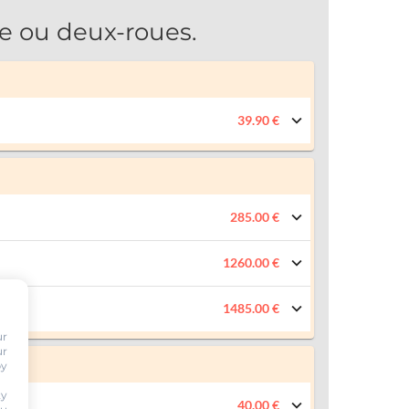
e ou deux-roues.
39.90 €
285.00 €
1260.00 €
1485.00 €
ur
ur
by
ty
40.00 €