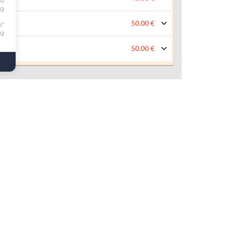
ou
ng
50.00 €
e"
ng
50.00 €