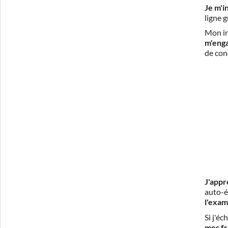
Je m'i
ligne 
Mon in
m'eng
de con
J'appr
auto-é
l'exam
Si j'é
mes fr