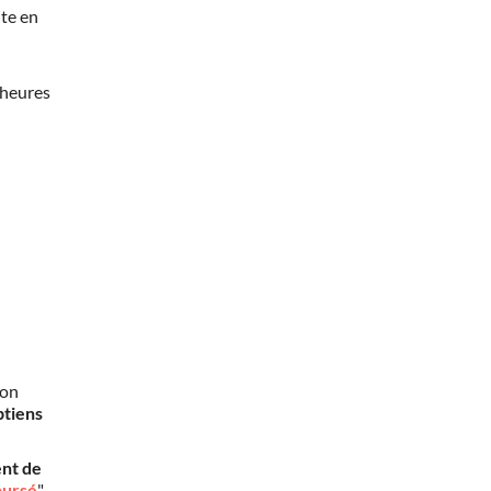
te en
 heures
mon
btiens
nt de
oursé
".