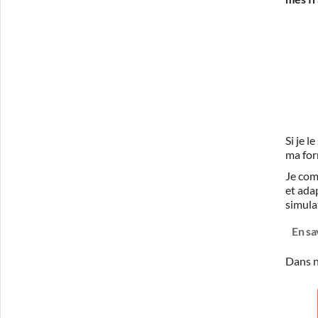
Si je 
ma for
Je com
et ada
simula
En sa
Dans n