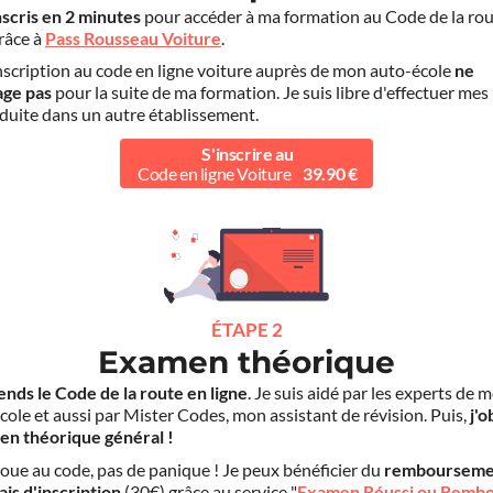
nscris en 2 minutes
pour accéder à ma formation au Code de la rou
grâce à
Pass Rousseau Voiture
.
scription au code en ligne voiture auprès de mon auto-école
ne
age pas
pour la suite de ma formation. Je suis libre d'effectuer mes
duite dans un autre établissement.
S'inscrire au
Code en ligne Voiture
39.90 €
ÉTAPE 2
Examen théorique
ends le Code de la route en ligne
. Je suis aidé par les experts de 
cole et aussi par Mister Codes, mon assistant de révision. Puis,
j'o
en théorique général !
choue au code, pas de panique ! Je peux bénéficier du
rembourseme
ais d'inscription
(30€) grâce au service "
Examen Réussi ou Remb