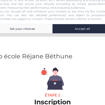
rograms, IP and emails, location, etc.) allows developing and offering y
ervices and ads across your devices (including by email), personalisi
hem, measuring their performance, and analysing audiences.
ou can "accept all" and withdraw your consent at any time via the "cooki
con
. You can also "set detailed preferences" and object to processi
ctivities not subject to consent. These choices remain valid for 6 months.
Set your choices
Accept all
o école Réjane Béthune
ÉTAPE 1
Inscription