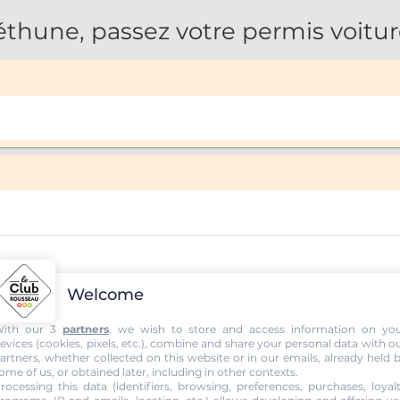
thune, passez votre permis voitur
Welcome
ith our 3
partners
, we wish to store and access information on yo
evices (cookies, pixels, etc.), combine and share your personal data with o
artners, whether collected on this website or in our emails, already held 
ome of us, or obtained later, including in other contexts.
rocessing this data (identifiers, browsing, preferences, purchases, loyal