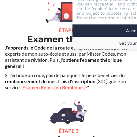
You can "accept all" and with
via the "cookie" icon
. You can 
and object to processing acti
These choices remain valid for
ÉTAPE 2
Accep
Examen théorique
Set your
J'apprends le Code de la route en ligne
. Je suis aidé par les
experts de mon auto-école et aussi par Mister Codes, mon
assistant de révision. Puis,
j'obtiens l'examen théorique
général !
Si j'échoue au code, pas de panique ! Je peux bénéficier du
remboursement de mes frais d'inscription
(30€) grâce au
service "
Examen Réussi ou Remboursé
".
ÉTAPE 3