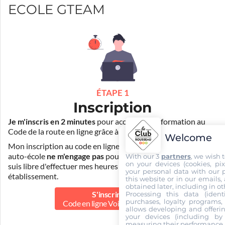
ECOLE GTEAM
ÉTAPE 1
Inscription
Je m'inscris en 2 minutes
pour accéder à ma formation au
Code de la route en ligne grâce à
Pass Rousseau Voiture
.
Welcome
Mon inscription au code en ligne voiture auprès de mon
auto-école
ne m'engage pas
pour la suite de ma formation. Je
With our 3
partners
, we wish 
on your devices (cookies, pix
suis libre d'effectuer mes heures de conduite dans un autre
your personal data with our p
établissement.
this website or in our emails,
obtained later, including in ot
S'inscrire au
Processing this data (identi
purchases, loyalty programs, 
Code en ligne Voiture
30.00 €
allows developing and offerin
your devices (including by 
measuring their performance,