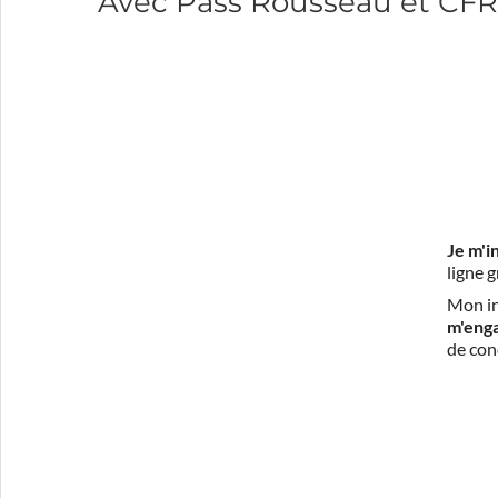
Avec Pass Rousseau et CFR
Je m'i
ligne 
Mon in
m'eng
de con