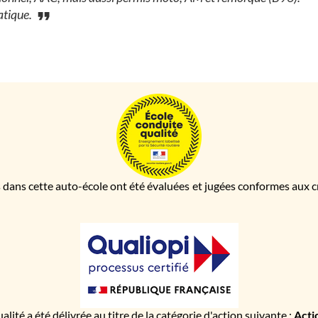
atique.
 dans cette auto-école ont été évaluées et jugées conformes aux cri
ualité a été délivrée au titre de la catégorie d'action suivante :
Acti