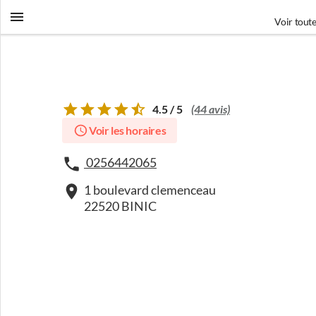
Voir toute
4.5 / 5
(44 avis)
Voir les horaires
0256442065
1 boulevard clemenceau
22520 BINIC