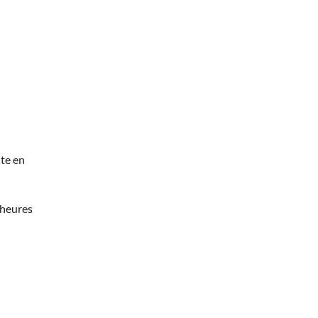
te en
 heures