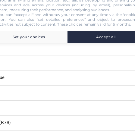
rograms, IP and emails, location, etc.) allows developing and offering y
ervices and ads across your devices (including by email), personalisi
hem, measuring their performance, and analysing audiences.
ou can "accept all" and withdraw your consent at any time via the "cooki
con
. You can also "set detailed preferences" and object to processi
ctivities not subject to consent. These choices remain valid for 6 months.
Set your choices
Accept all
que
 (B78)