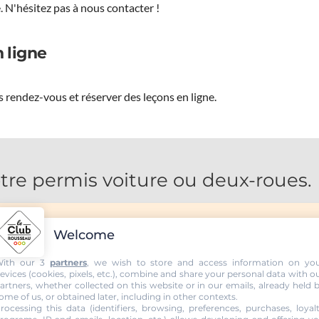
.
N'hésitez pas à nous contacter !
 ligne
 rendez-vous et réserver des leçons en ligne.
tre permis voiture ou deux-roues.
Welcome
ith our 3
partners
, we wish to store and access information on yo
evices (cookies, pixels, etc.), combine and share your personal data with o
artners, whether collected on this website or in our emails, already held 
ome of us, or obtained later, including in other contexts.
rocessing this data (identifiers, browsing, preferences, purchases, loyal