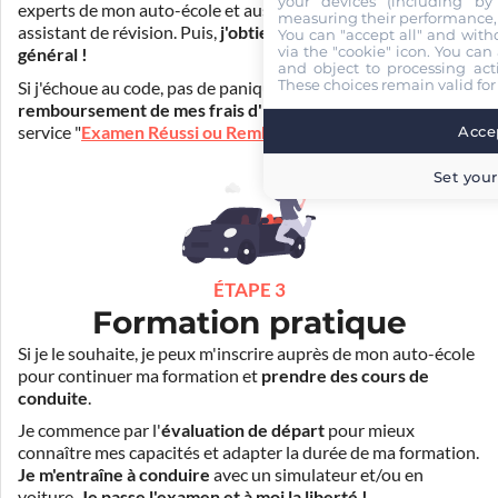
your devices (including by 
experts de mon auto-école et aussi par Mister Codes, mon
measuring their performance,
assistant de révision. Puis,
j'obtiens l'examen théorique
You can "accept all" and with
via the "cookie" icon
. You can 
général !
and object to processing acti
These choices remain valid for
Si j'échoue au code, pas de panique ! Je peux bénéficier du
remboursement de mes frais d'inscription
(30€) grâce au
service "
Examen Réussi ou Remboursé
".
Accep
Set your
ÉTAPE 3
Formation pratique
Si je le souhaite, je peux m'inscrire auprès de mon auto-école
pour continuer ma formation et
prendre des cours de
conduite
.
Je commence par l'
évaluation de départ
pour mieux
connaître mes capacités et adapter la durée de ma formation.
Je m'entraîne à conduire
avec un simulateur et/ou en
voiture.
Je passe l'examen et à moi la liberté !