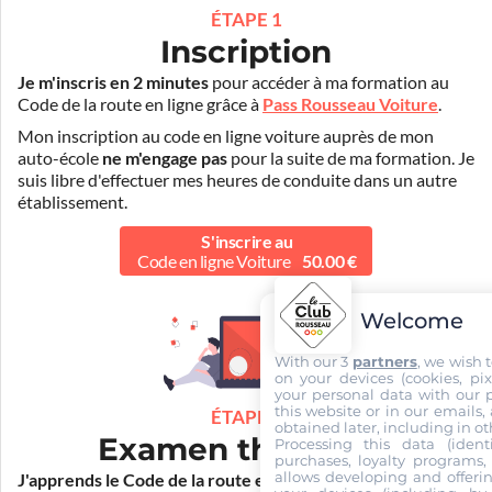
ÉTAPE 1
Inscription
Je m'inscris en 2 minutes
pour accéder à ma formation au
Code de la route en ligne grâce à
Pass Rousseau Voiture
.
Mon inscription au code en ligne voiture auprès de mon
auto-école
ne m'engage pas
pour la suite de ma formation. Je
suis libre d'effectuer mes heures de conduite dans un autre
établissement.
S'inscrire au
Code en ligne Voiture
50.00 €
Welcome
With our 3
partners
, we wish 
on your devices (cookies, pix
your personal data with our p
this website or in our emails,
ÉTAPE 2
obtained later, including in ot
Examen théorique
Processing this data (identi
purchases, loyalty programs, 
allows developing and offerin
J'apprends le Code de la route en ligne
. Je suis aidé par les