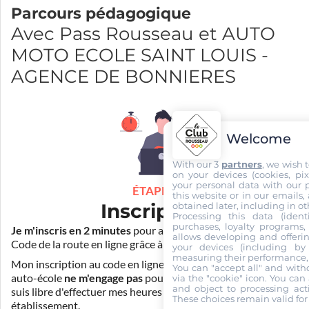
Parcours pédagogique
Avec Pass Rousseau et AUTO
MOTO ECOLE SAINT LOUIS -
AGENCE DE BONNIERES
Welcome
With our 3
partners
, we wish 
on your devices (cookies, pix
your personal data with our p
ÉTAPE 1
this website or in our emails,
Inscription
obtained later, including in ot
Processing this data (identi
purchases, loyalty programs, 
Je m'inscris en 2 minutes
pour accéder à ma formation au
allows developing and offerin
Code de la route en ligne grâce à
Pass Rousseau Voiture
.
your devices (including by 
measuring their performance,
Mon inscription au code en ligne voiture auprès de mon
You can "accept all" and with
auto-école
ne m'engage pas
pour la suite de ma formation. Je
via the "cookie" icon
. You can 
and object to processing acti
suis libre d'effectuer mes heures de conduite dans un autre
These choices remain valid for
établissement.