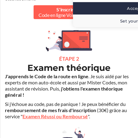
Accep
S'inscrire au
Code en ligne Voiture
30.00 €
Set your
ÉTAPE 2
Examen théorique
J'apprends le Code de la route en ligne
. Je suis aidé par les
experts de mon auto-école et aussi par Mister Codes, mon
assistant de révision. Puis,
j'obtiens l'examen théorique
général !
Si j'échoue au code, pas de panique ! Je peux bénéficier du
remboursement de mes frais d'inscription
(30€) grâce au
service "
Examen Réussi ou Remboursé
".