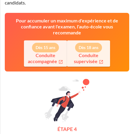
candidats.
Pour accumuler un maximum d'expérience et de
confiance avant l'examen, l'auto-école vous
recommande
Dès 15 ans
Dès 18 ans
Conduite
Conduite
accompagnée
supervisée
ÉTAPE 4