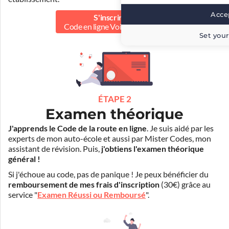
Accep
S'inscrire au
Code en ligne Voiture
30.00 €
Set your
ÉTAPE 2
Examen théorique
J'apprends le Code de la route en ligne
. Je suis aidé par les
experts de mon auto-école et aussi par Mister Codes, mon
assistant de révision. Puis,
j'obtiens l'examen théorique
général !
Si j'échoue au code, pas de panique ! Je peux bénéficier du
remboursement de mes frais d'inscription
(30€) grâce au
service "
Examen Réussi ou Remboursé
".