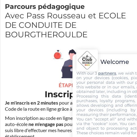
Parcours pédagogique
Avec Pass Rousseau et ECOLE
DE CONDUITE DE
BOURGTHEROULDE
Welcome
With our 3
partners
, we wish 
on your devices (cookies, pix
your personal data with our p
ÉTAPE 1
this website or in our emails,
obtained later, including in ot
Inscription
Processing this data (identi
purchases, loyalty programs, 
Je m'inscris en 2 minutes
pour accéder à ma formation au
allows developing and offerin
Code de la route en ligne grâce à
Pass Rousseau Voiture
.
your devices (including by 
measuring their performance,
Mon inscription au code en ligne voiture auprès de mon
You can "accept all" and with
via the "cookie" icon
. You can 
auto-école
ne m'engage pas
pour la suite de ma formation. Je
and object to processing acti
suis libre d'effectuer mes heures de conduite dans un autre
These choices remain valid for
établissement.