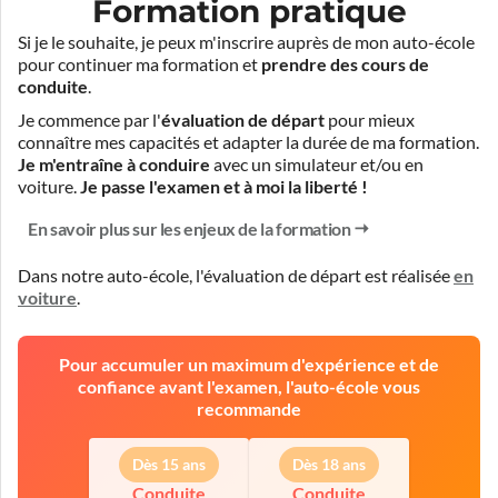
Formation pratique
Si je le souhaite, je peux m'inscrire auprès de mon auto-école
pour continuer ma formation et
prendre des cours de
conduite
.
Je commence par l'
évaluation de départ
pour mieux
connaître mes capacités et adapter la durée de ma formation.
Je m'entraîne à conduire
avec un simulateur et/ou en
voiture.
Je passe l'examen et à moi la liberté !
En savoir plus sur les enjeux de la formation
Dans notre auto-école, l'évaluation de départ est réalisée
en
voiture
.
Pour accumuler un maximum d'expérience et de
confiance avant l'examen, l'auto-école vous
recommande
Dès 15 ans
Dès 18 ans
Conduite
Conduite