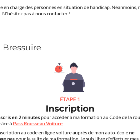
prise en charge des personnes en situation de handicap. Néanmoi
.
N'hésitez pas à nous contacter !
 Bressuire
ÉTAPE 1
Inscription
nscris en 2 minutes
pour accéder à ma formation au Code de la rou
grâce à
Pass Rousseau Voiture
.
scription au code en ligne voiture auprès de mon auto-école
ne
age pas
pour la suite de ma formation. Je suis libre d'effectuer mes