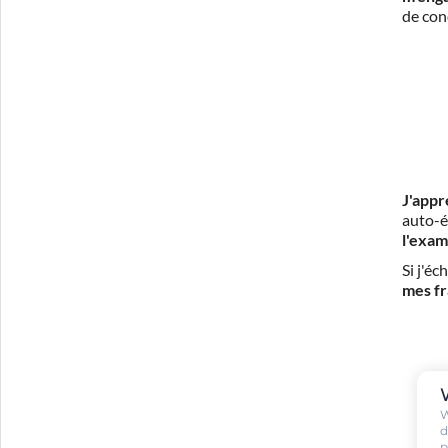
de con
J'appr
auto-é
l'exam
Si j'é
mes fr
W
d
p