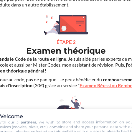
duite dans un autre établissement.
ÉTAPE 2
Examen théorique
ends le Code de la route en ligne
. Je suis aidé par les experts de 
cole et aussi par Mister Codes, mon assistant de révision. Puis,
j'o
en théorique général !
choue au code, pas de panique ! Je peux bénéficier du
rembourseme
ais d'inscription
(30€) grâce au service "
Examen Réussi ou Remb
Welcome
ith our 3
partners
, we wish to store and access information on yo
evices (cookies, pixels, etc.), combine and share your personal data with o
ÉTAPE 3
artners, whether collected on this website or in our emails, already held 