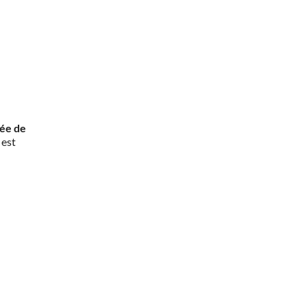
rée de
 est