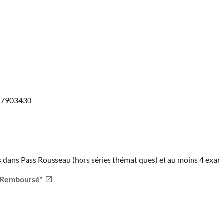
807903430
ies dans Pass Rousseau (hors séries thématiques) et au moins 4 ex
u Remboursé"