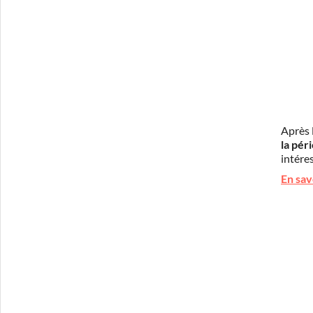
Après 
la pér
intéres
En sav