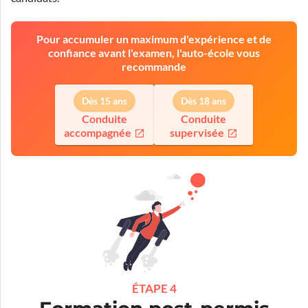
Pour accumuler un maximum d'expérience et de
confiance avant l'examen, l'auto-école vous
recommande
Dès 15 ans
Dès 18 ans
Conduite
Conduite
accompagnée
supervisée
ÉTAPE 4