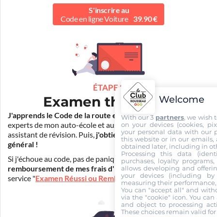
S'inscrire au
Code en ligne Voiture
39.90 €
ÉTAPE 2
Welcome
Examen théorique
J'apprends le Code de la route en ligne
. Je suis aidé par les
With our 3
partners
, we wish 
on your devices (cookies, pix
experts de mon auto-école et aussi par Mister Codes, mon
your personal data with our p
assistant de révision. Puis,
j'obtiens l'examen théorique
this website or in our emails,
général !
obtained later, including in ot
Processing this data (identi
Si j'échoue au code, pas de panique ! Je peux bénéficier du
purchases, loyalty programs, 
allows developing and offerin
remboursement de mes frais d'inscription
(30€) grâce au
your devices (including by 
service "
Examen Réussi ou Remboursé
".
measuring their performance,
You can "accept all" and with
via the "cookie" icon
. You can 
and object to processing acti
These choices remain valid for