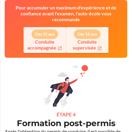
Pour accumuler un maximum d'expérience et de
confiance avant l'examen, l'auto-école vous
recommande
Dès 15 ans
Dès 18 ans
Conduite
Conduite
accompagnée
supervisée
ÉTAPE 4
Formation post-permis
Après l'obtention du permis de conduire, il est possible de