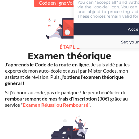
You can "accept all" and with
Code en ligne Voiture
55.00 €
via the "cookie" icon
. You can 
and object to processing acti
These choices remain valid for
Accep
Set your
ÉTAPE 2
Examen théorique
J'apprends le Code de la route en ligne
. Je suis aidé par les
experts de mon auto-école et aussi par Mister Codes, mon
assistant de révision. Puis,
j'obtiens l'examen théorique
général !
Si j'échoue au code, pas de panique ! Je peux bénéficier du
remboursement de mes frais d'inscription
(30€) grâce au
service "
Examen Réussi ou Remboursé
".