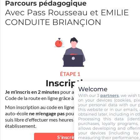
Parcours pédagogique
Avec Pass Rousseau et EMILIE
CONDUITE BRIANÇION
ÉTAPE 1
Inscription
Welcome
Je m'inscris en 2 minutes
pour accéder à ma formation au
With our 3
partners
, we wish 
Code de la route en ligne grâce à
Pass Rousseau Voiture
.
on your devices (cookies, pix
your personal data with our p
Mon inscription au code en ligne voiture auprès de mon
this website or in our emails,
auto-école
ne m'engage pas
pour la suite de ma formation. Je
obtained later, including in ot
Processing this data (identi
suis libre d'effectuer mes heures de conduite dans un autre
purchases, loyalty programs, 
établissement.
allows developing and offerin
your devices (including by 
S'inscrire au
measuring their performance,