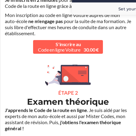
Je m'inscris en 2 minutes
pour accéder à ma formation au
Code de la route en ligne grâce à
Pass Rousseau Voiture
.
Set your
Mon inscription au code en ligne voiture auprès de mon
auto-école
ne m'engage pas
pour la suite de ma formation. Je
suis libre d'effectuer mes heures de conduite dans un autre
établissement.
S'inscrire au
Code en ligne Voiture
30.00 €
ÉTAPE 2
Examen théorique
J'apprends le Code de la route en ligne
. Je suis aidé par les
experts de mon auto-école et aussi par Mister Codes, mon
assistant de révision. Puis,
j'obtiens l'examen théorique
général !