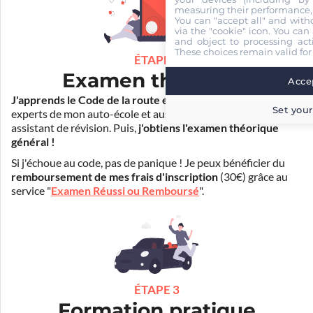
measuring their performance,
You can "accept all" and with
via the "cookie" icon
. You can 
and object to processing acti
These choices remain valid for
ÉTAPE 2
Examen théorique
Accep
J'apprends le Code de la route en ligne
. Je suis aidé par les
Set your
experts de mon auto-école et aussi par Mister Codes, mon
assistant de révision. Puis,
j'obtiens l'examen théorique
général !
Si j'échoue au code, pas de panique ! Je peux bénéficier du
remboursement de mes frais d'inscription
(30€) grâce au
service "
Examen Réussi ou Remboursé
".
ÉTAPE 3
Formation pratique