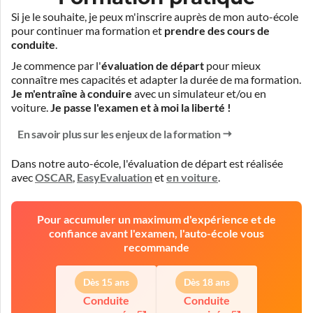
Si je le souhaite, je peux m'inscrire auprès de mon auto-école
pour continuer ma formation et
prendre des cours de
conduite
.
Je commence par l'
évaluation de départ
pour mieux
connaître mes capacités et adapter la durée de ma formation.
Je m'entraîne à conduire
avec un simulateur et/ou en
voiture.
Je passe l'examen et à moi la liberté !
En savoir plus sur les enjeux de la formation
Dans notre auto-école, l'évaluation de départ est réalisée
avec
OSCAR
,
EasyEvaluation
et
en voiture
.
Pour accumuler un maximum d'expérience et de
confiance avant l'examen, l'auto-école vous
recommande
Dès 15 ans
Dès 18 ans
Conduite
Conduite