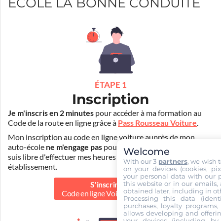
ECOLE LA BONNE CONDUITE
ÉTAPE 1
Inscription
Je m'inscris en 2 minutes
pour accéder à ma formation au
Code de la route en ligne grâce à
Pass Rousseau Voiture
.
Mon inscription au code en ligne voiture auprès de mon
auto-école
ne m'engage pas
pour la suite de ma formation. Je
Welcome
suis libre d'effectuer mes heures de conduite dans un autre
With our 3
partners
, we wish 
établissement.
on your devices (cookies, pix
your personal data with our p
this website or in our emails,
S'inscrire au
obtained later, including in ot
Code en ligne Voiture
39.90 €
Processing this data (identi
purchases, loyalty programs, 
allows developing and offerin
your devices (including by 