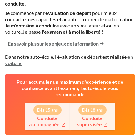
conduite
.
Je commence par l'
évaluation de départ
pour mieux
connaître mes capacités et adapter la durée de ma formation.
Je m'entraîne à conduire
avec un simulateur et/ou en
voiture.
Je passe l'examen et à moi la liberté !
En savoir plus sur les enjeux de la formation
Dans notre auto-école, l'évaluation de départ est réalisée
en
voiture
.
Pour accumuler un maximum d'expérience et de
confiance avant l'examen, l'auto-école vous
recommande
Dès 15 ans
Dès 18 ans
Conduite
Conduite
accompagnée
supervisée