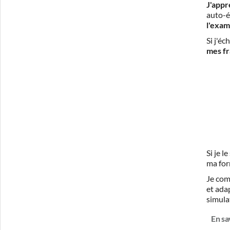
J'appr
auto-é
l'exam
Si j'é
mes fr
Si je 
ma for
Je com
et ada
simula
En sa