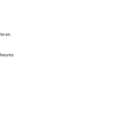
te en
 heures