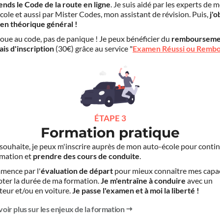
ends le Code de la route en ligne
. Je suis aidé par les experts de 
cole et aussi par Mister Codes, mon assistant de révision. Puis,
j'o
en théorique général !
choue au code, pas de panique ! Je peux bénéficier du
rembourseme
ais d'inscription
(30€) grâce au service "
Examen Réussi ou Remb
ÉTAPE 3
Formation pratique
le souhaite, je peux m'inscrire auprès de mon auto-école pour conti
mation et
prendre des cours de conduite
.
mence par l'
évaluation de départ
pour mieux connaître mes capa
pter la durée de ma formation.
Je m'entraîne à conduire
avec un
teur et/ou en voiture.
Je passe l'examen et à moi la liberté !
voir plus sur les enjeux de la formation