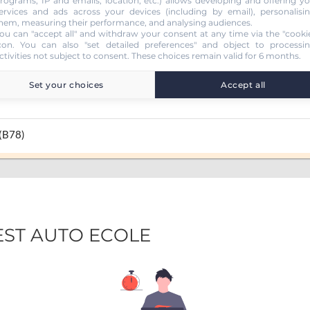
rograms, IP and emails, location, etc.) allows developing and offering y
ervices and ads across your devices (including by email), personalisi
hem, measuring their performance, and analysing audiences.
ou can "accept all" and withdraw your consent at any time via the "cooki
con
. You can also "set detailed preferences" and object to processi
ctivities not subject to consent. These choices remain valid for 6 months.
Set your choices
Accept all
 (B78)
UEST AUTO ECOLE