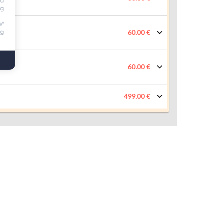
ou
ng
e"
ng
60.00 €
60.00 €
499.00 €