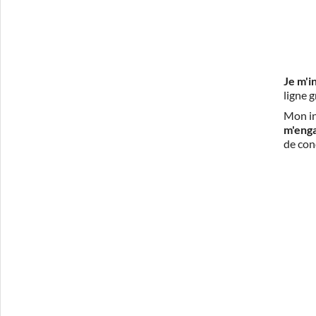
Je m'i
ligne 
Mon in
m'eng
de con