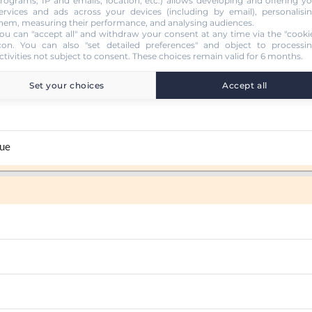
rograms, IP and emails, location, etc.) allows developing and offering y
ervices and ads across your devices (including by email), personalisi
hem, measuring their performance, and analysing audiences.
ou can "accept all" and withdraw your consent at any time via the "cooki
con
. You can also "set detailed preferences" and object to processi
ctivities not subject to consent. These choices remain valid for 6 months.
Set your choices
Accept all
que