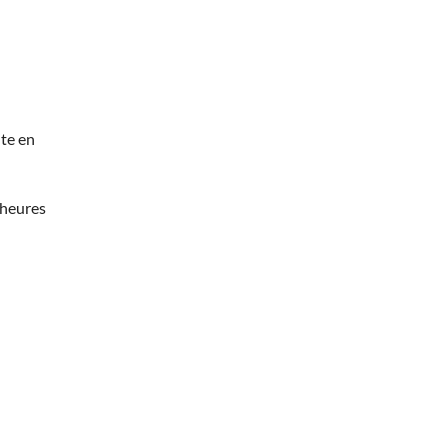
te en
 heures