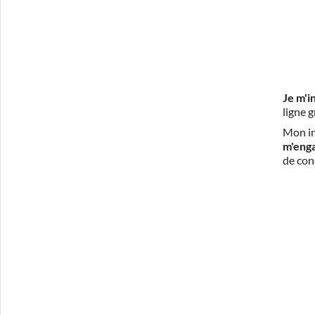
Je m'i
ligne 
Mon in
m'eng
de con