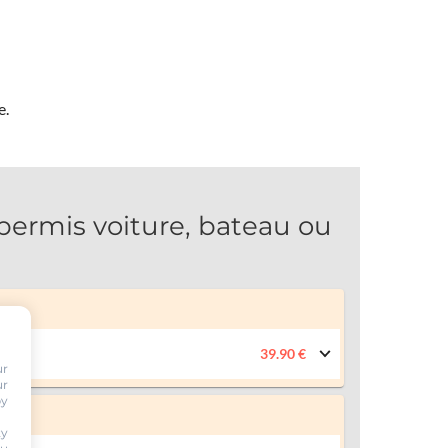
e.
rmis voiture, bateau ou
39.90 €
ur
ur
by
ty