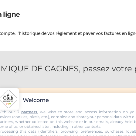
 ligne
ompte, l'historique de vos règlement et payer vos factures en lign
QUE DE CAGNES, passez votre pe
Welcome
ith our 3
partners
, we wish to store and access information on yo
evices (cookies, pixels, etc.), combine and share your personal data with o
artners, whether collected on this website or in our emails, already held 
ome of us, or obtained later, including in other contexts.
rocessing this data (identifiers, browsing, preferences, purchases, loyal