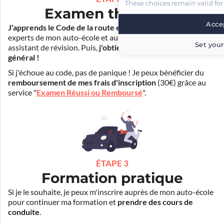
These choices remain valid for
Examen théorique
Accep
J'apprends le Code de la route en ligne
. Je suis aidé par les
experts de mon auto-école et aussi par Mister Codes, mon
Set your
assistant de révision. Puis,
j'obtiens l'examen théorique
général !
Si j'échoue au code, pas de panique ! Je peux bénéficier du
remboursement de mes frais d'inscription
(30€) grâce au
service "
Examen Réussi ou Remboursé
".
ÉTAPE 3
Formation pratique
Si je le souhaite, je peux m'inscrire auprès de mon auto-école
pour continuer ma formation et
prendre des cours de
conduite
.