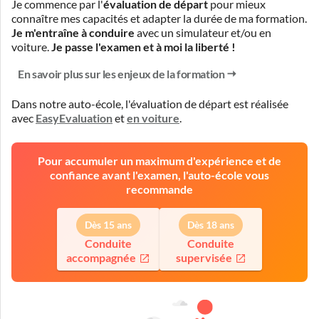
Je commence par l'
évaluation de départ
pour mieux
connaître mes capacités et adapter la durée de ma formation.
Je m'entraîne à conduire
avec un simulateur et/ou en
voiture.
Je passe l'examen et à moi la liberté !
En savoir plus sur les enjeux de la formation
Dans notre auto-école, l'évaluation de départ est réalisée
avec
EasyEvaluation
et
en voiture
.
Pour accumuler un maximum d'expérience et de
confiance avant l'examen, l'auto-école vous
recommande
Dès 15 ans
Dès 18 ans
Conduite
Conduite
accompagnée
supervisée