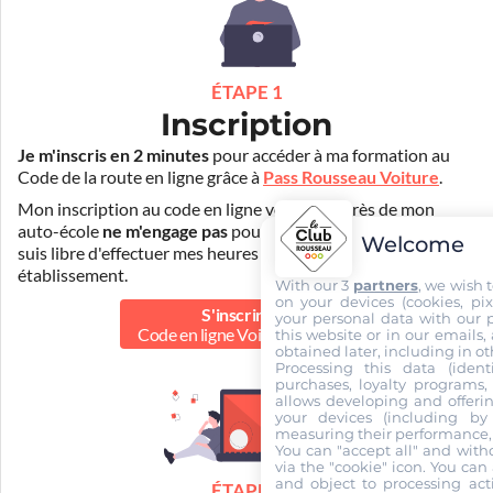
ÉTAPE 1
Inscription
Je m'inscris en 2 minutes
pour accéder à ma formation au
Code de la route en ligne grâce à
Pass Rousseau Voiture
.
Mon inscription au code en ligne voiture auprès de mon
auto-école
ne m'engage pas
pour la suite de ma formation. Je
Welcome
suis libre d'effectuer mes heures de conduite dans un autre
établissement.
With our 3
partners
, we wish 
on your devices (cookies, pix
S'inscrire au
your personal data with our p
Code en ligne Voiture
49.00 €
this website or in our emails,
obtained later, including in ot
Processing this data (identi
purchases, loyalty programs, 
allows developing and offerin
your devices (including by 
measuring their performance,
You can "accept all" and with
via the "cookie" icon
. You can 
and object to processing acti
ÉTAPE 2