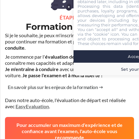
obtained later, including in ot
Processing this data (identi
purchases, loyalty programs, 
allows developing and offerin
ÉTAPE 3
your devices (including by 
Formation pratique
measuring their performance,
You can "accept all" and with
via the "cookie" icon
. You can 
Si je le souhaite, je peux m'inscrire auprès de mon auto-école
and object to processing acti
pour continuer ma formation et
prendre des cours de
These choices remain valid for
conduite
.
Accep
Je commence par l'
évaluation de départ
pour mieux
connaître mes capacités et adapter la durée de ma formation.
Je m'entraîne à conduire
avec un simulateur et/ou en
Set your
voiture.
Je passe l'examen et à moi la liberté !
En savoir plus sur les enjeux de la formation
Dans notre auto-école, l'évaluation de départ est réalisée
avec
EasyEvaluation
.
Pour accumuler un maximum d'expérience et de
confiance avant l'examen, l'auto-école vous
recommande