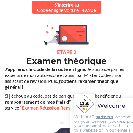
S'inscrire au
Code en ligne Voiture
49.90 €
ÉTAPE 2
Examen théorique
J'apprends le Code de la route en ligne
. Je suis aidé par les
experts de mon auto-école et aussi par Mister Codes, mon
assistant de révision. Puis,
j'obtiens l'examen théorique
général !
Si j'échoue au code, pas de panique ! Je peux bénéficier du
remboursement de mes frais d'inscription
(30€) grâce au
Welcome
service "
Examen Réussi ou Remboursé
".
With our 3
partners
, we wish 
on your devices (cookies, pix
your personal data with our p
this website or in our emails,