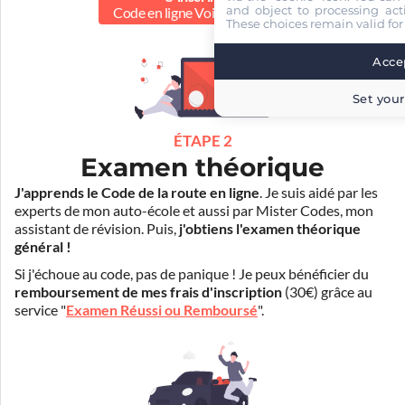
and object to processing acti
Code en ligne Voiture
30.00 €
These choices remain valid for
Accep
Set your
ÉTAPE 2
Examen théorique
J'apprends le Code de la route en ligne
. Je suis aidé par les
experts de mon auto-école et aussi par Mister Codes, mon
assistant de révision. Puis,
j'obtiens l'examen théorique
général !
Si j'échoue au code, pas de panique ! Je peux bénéficier du
remboursement de mes frais d'inscription
(30€) grâce au
service "
Examen Réussi ou Remboursé
".