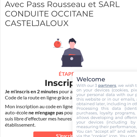
Avec Pass Rousseau et SARL
CONDUITE OCCITANE
CASTELJALOUX
ÉTAPE 1
Welcome
Inscription
With our 3
partners
, we wish 
on your devices (cookies, pix
Je m'inscris en 2 minutes
pour accéder à ma formation au
your personal data with our p
Code de la route en ligne grâce à
Pass Rousseau Voiture
.
this website or in our emails,
obtained later, including in ot
Mon inscription au code en ligne voiture auprès de mon
Processing this data (identi
auto-école
ne m'engage pas
pour la suite de ma formation. Je
purchases, loyalty programs, 
allows developing and offerin
suis libre d'effectuer mes heures de conduite dans un autre
your devices (including by 
établissement.
measuring their performance,
You can "accept all" and with
S'inscrire au
via the "cookie" icon
. You can 