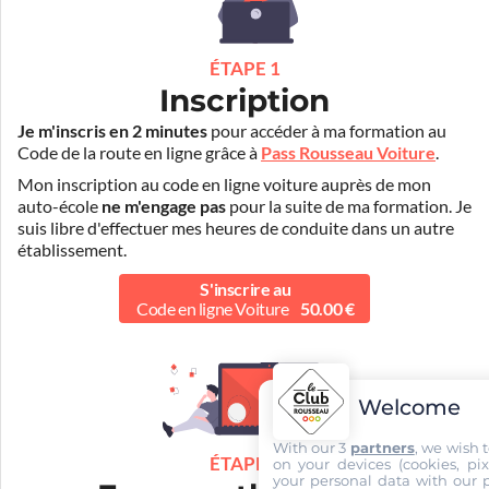
ÉTAPE 1
Inscription
Je m'inscris en 2 minutes
pour accéder à ma formation au
Code de la route en ligne grâce à
Pass Rousseau Voiture
.
Mon inscription au code en ligne voiture auprès de mon
auto-école
ne m'engage pas
pour la suite de ma formation. Je
suis libre d'effectuer mes heures de conduite dans un autre
établissement.
S'inscrire au
Code en ligne Voiture
50.00 €
Welcome
With our 3
partners
, we wish 
ÉTAPE 2
on your devices (cookies, pix
your personal data with our p