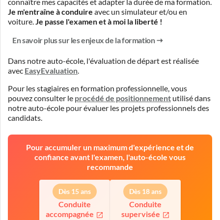
connaître mes capacités et adapter la durée de ma formation.
Je m'entraîne à conduire
avec un simulateur et/ou en
voiture.
Je passe l'examen et à moi la liberté !
En savoir plus sur les enjeux de la formation
Dans notre auto-école, l'évaluation de départ est réalisée
avec
EasyEvaluation
.
Pour les stagiaires en formation professionnelle, vous
pouvez consulter le
procédé de positionnement
utilisé dans
notre auto-école pour évaluer les projets professionnels des
candidats.
Pour accumuler un maximum d'expérience et de
confiance avant l'examen, l'auto-école vous
recommande
Dès 15 ans
Dès 18 ans
Conduite
Conduite
accompagnée
supervisée