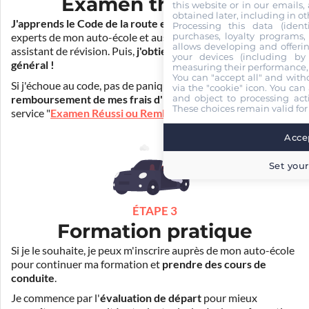
Examen théorique
this website or in our emails,
obtained later, including in ot
J'apprends le Code de la route en ligne
. Je suis aidé par les
Processing this data (identi
purchases, loyalty programs, 
experts de mon auto-école et aussi par Mister Codes, mon
allows developing and offerin
assistant de révision. Puis,
j'obtiens l'examen théorique
your devices (including by 
général !
measuring their performance,
You can "accept all" and with
Si j'échoue au code, pas de panique ! Je peux bénéficier du
via the "cookie" icon
. You can 
and object to processing acti
remboursement de mes frais d'inscription
(30€) grâce au
These choices remain valid for
service "
Examen Réussi ou Remboursé
".
Accep
Set your
ÉTAPE 3
Formation pratique
Si je le souhaite, je peux m'inscrire auprès de mon auto-école
pour continuer ma formation et
prendre des cours de
conduite
.
Je commence par l'
évaluation de départ
pour mieux