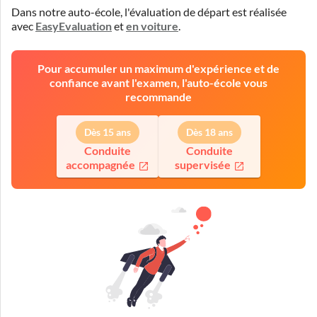
Dans notre auto-école, l'évaluation de départ est réalisée
avec
EasyEvaluation
et
en voiture
.
Pour accumuler un maximum d'expérience et de
confiance avant l'examen, l'auto-école vous
recommande
Dès 15 ans
Dès 18 ans
Conduite
Conduite
accompagnée
supervisée