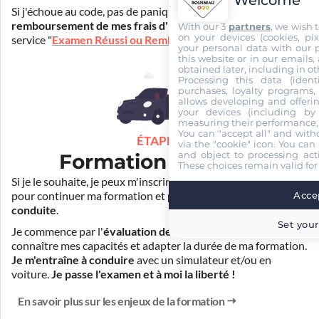
Si j'échoue au code, pas de panique ! Je peux bénéficier du
remboursement de mes frais d'inscription
(30€) grâce au
With our 3
partners
, we wish 
on your devices (cookies, pix
service "
Examen Réussi ou Remboursé
".
your personal data with our p
this website or in our emails,
obtained later, including in ot
Processing this data (identi
purchases, loyalty programs, 
allows developing and offerin
your devices (including by 
measuring their performance,
You can "accept all" and with
ÉTAPE 3
via the "cookie" icon
. You can 
and object to processing acti
Formation pratique
These choices remain valid for
Si je le souhaite, je peux m'inscrire auprès de mon auto-école
Accep
pour continuer ma formation et
prendre des cours de
conduite
.
Set your
Je commence par l'
évaluation de départ
pour mieux
connaître mes capacités et adapter la durée de ma formation.
Je m'entraîne à conduire
avec un simulateur et/ou en
voiture.
Je passe l'examen et à moi la liberté !
En savoir plus sur les enjeux de la formation