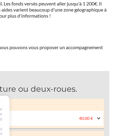
 Les fonds versés peuvent aller jusqu'à 1 200€. Il
 Ces aides varient beaucoup d'une zone géographique à
pour plus d'informations !
ns, nous pouvons vous proposer un accompagnement
ure ou deux-roues.
ur
ur
40.00 €
by
ty
ou