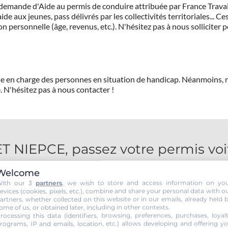
demande d'Aide au permis de conduire attribuée par France Travail.
de aux jeunes, pass délivrés par les collectivités territoriales...
on personnelle (âge, revenus, etc.). N'hésitez pas à nous solliciter 
prise en charge des personnes en situation de handicap. Néanmoi
.
N'hésitez pas à nous contacter !
NIEPCE, passez votre permis voit
Welcome
ith our 3
partners
, we wish to store and access information on yo
evices (cookies, pixels, etc.), combine and share your personal data with o
artners, whether collected on this website or in our emails, already held 
ome of us, or obtained later, including in other contexts.
rocessing this data (identifiers, browsing, preferences, purchases, loyal
rograms, IP and emails, location, etc.) allows developing and offering y