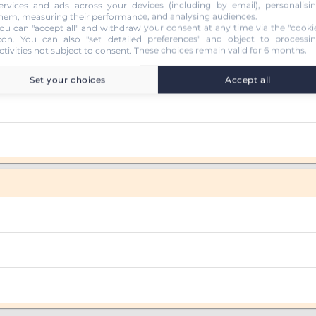
ervices and ads across your devices (including by email), personalisi
hem, measuring their performance, and analysing audiences.
ou can "accept all" and withdraw your consent at any time via the "cooki
con
. You can also "set detailed preferences" and object to processi
ctivities not subject to consent. These choices remain valid for 6 months.
Set your choices
Accept all