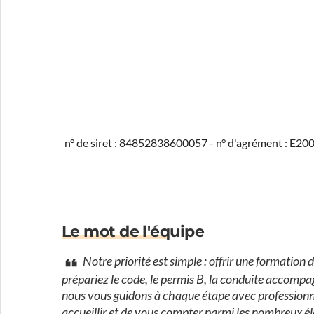
n° de siret : 84852838600057 - n° d'agrément : E2
Le mot de l'équipe
Notre priorité est simple : offrir une formation
prépariez le code, le permis B, la conduite accomp
nous vous guidons à chaque étape avec professionn
accueillir et de vous compter parmi les nombreux é