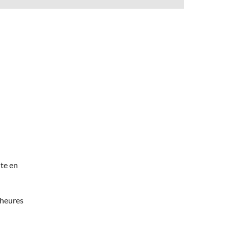
te en
 heures