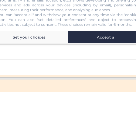
rograms, IP and emails, location, etc.) allows developing and offering y
ervices and ads across your devices (including by email), personalisi
hem, measuring their performance, and analysing audiences.
ou can "accept all" and withdraw your consent at any time via the "cooki
con
. You can also "set detailed preferences" and object to processi
ctivities not subject to consent. These choices remain valid for 6 months.
Set your choices
Accept all