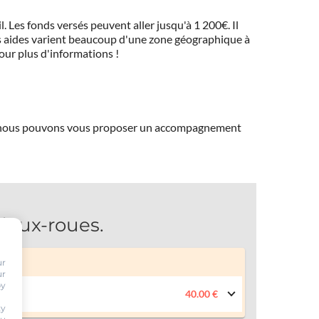
 Les fonds versés peuvent aller jusqu'à 1 200€. Il
 Ces aides varient beaucoup d'une zone géographique à
pour plus d'informations !
ns, nous pouvons vous proposer un accompagnement
deux-roues.
ur
ur
by
40.00 €
ty