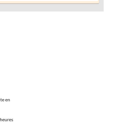
te en
 heures