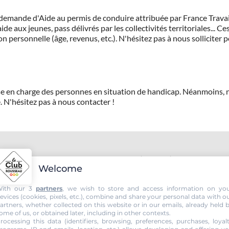
demande d'Aide au permis de conduire attribuée par France Travail.
de aux jeunes, pass délivrés par les collectivités territoriales...
on personnelle (âge, revenus, etc.). N'hésitez pas à nous solliciter 
prise en charge des personnes en situation de handicap. Néanmoi
.
N'hésitez pas à nous contacter !
passez votre permis voiture ou 
Welcome
ith our 3
partners
, we wish to store and access information on yo
evices (cookies, pixels, etc.), combine and share your personal data with o
artners, whether collected on this website or in our emails, already held 
ome of us, or obtained later, including in other contexts.
rocessing this data (identifiers, browsing, preferences, purchases, loyal