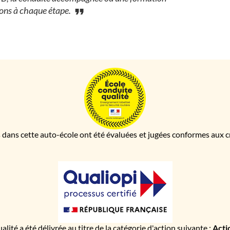
dons à chaque étape.
 dans cette auto-école ont été évaluées et jugées conformes aux cri
ualité a été délivrée au titre de la catégorie d'action suivante :
Acti